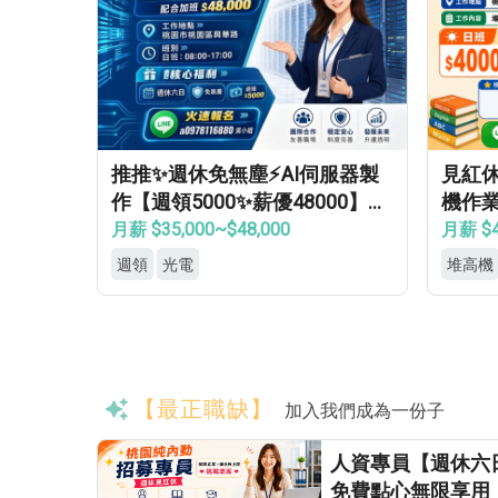
推推✨週休免無塵⚡AI伺服器製
見紅
作【週領5000✨薪優48000】免
機作業
學經歷✔免健檢✔免輪班✔
房✦
月薪 $35,000~$48,000
月薪 $4
週領
光電
堆高機
【最正職缺】
加入我們成為一份子
人資專員【週休六
免費點心無限享用 