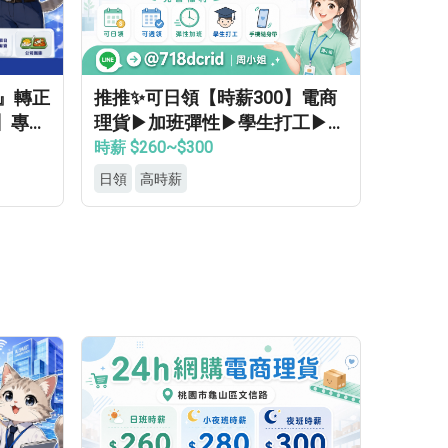
領』轉正
推推✨可日領【時薪300】電商
】專車
理貨▶加班彈性▶學生打工▶月
▸立即
休8天▶高錄取
時薪 $260~$300
日領
高時薪