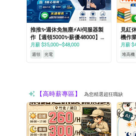
推推✨週休免無塵⚡AI伺服器製
見紅
作【週領5000✨薪優48000】免
機作業
學經歷✔免健檢✔免輪班✔
房✦
月薪 $35,000~$48,000
月薪 $4
週領
光電
堆高機
【高時薪專區】
為您精選超狂職缺