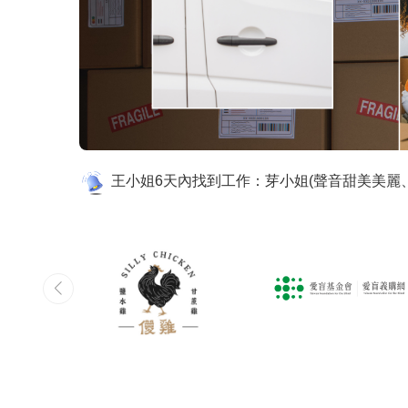
許小姐3天內找到工作：推薦芽小姐，熱心服務
※面試時，請勿交付提款卡及密碼、存摺、信
劉小姐4天內找到工作：周小姐 貼心 細心 並且
李小姐1天內找到工作：柯小姐服務態度很讚
王小姐6天內找到工作：芽小姐(聲音甜美美