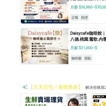
無上限
月薪 $36,960~$70,0
正職
助理
Daisycafe咖
八德.桃園.鶯歌.
月薪 $31,000~$
咖啡廳
甜點
【天天日領／週領應急】
解決你燃眉