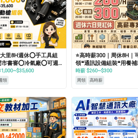
大里8H週休⭕手工具組
⭐高時薪300｜周休8H｜
門市書審⭕冷氣廠⭕可週
領❝通訊設備組裝❝用餐補
見紅休✅
當兵可❝免經驗
1,000~$35,600
時薪 $260~$300
週領
周領
高時薪