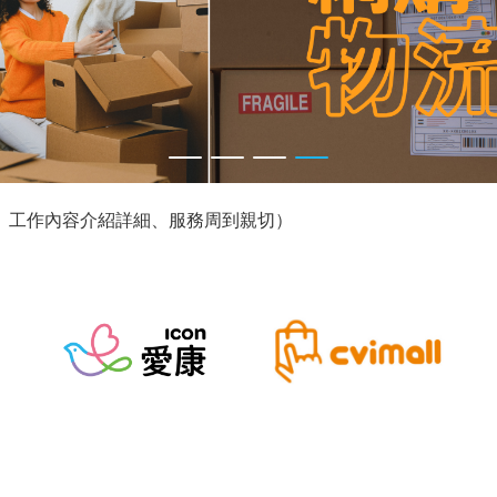
、工作內容介紹詳細、服務周到親切!!
用卡或個人證件正本予求職公司保管，影本僅為求職使用並告知
耐心主動詢問 關心求職者狀況 非常nice的做好自己的職務 五
，也很熱情，很有耐心一一回答我的問題，超級推薦!
麗、工作內容介紹詳細、服務周到親切）