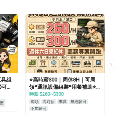
工具組
⭐高時薪300｜周休8H｜可周
#鈔香
⭕可週
領❝通訊設備組裝❝用餐補助⭐
即報
等當兵可❝免經驗
專車
時薪 $260~$300
時薪 $
經驗
周領
高時薪
求職
無經驗可
高時薪
歷
不加班可
週休二