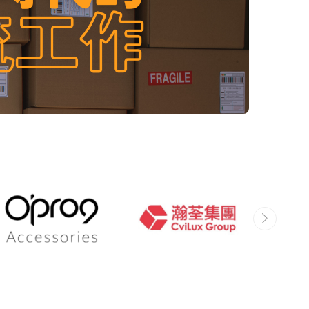
雇主在「優仕人力銀行」看到此職缺。
星好評喔！