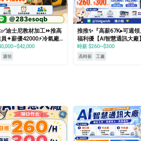
休✅迪士尼教材加工⏩推高
推推✨『高薪67K▸可週
員✦薪優42000⚡冷氣廠
福利優【AI智慧通訊大廠
轉正機會大
接送▸供機車位▸餐費補助
0,000~$42,000
時薪 $260~$300
上班
週領
高時薪
工廠