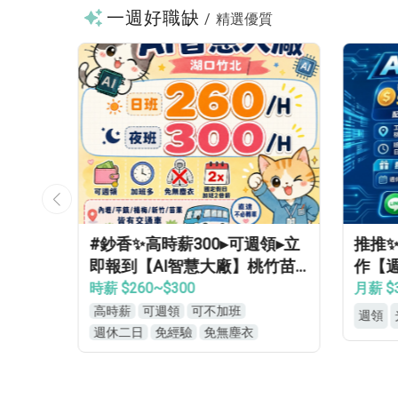
一週好職缺
/
精選優質
可周
#鈔香✨高時薪300▸可週領▸立
推推✨
助⭐
即報到【AI智慧大廠】桃竹苗
作【週
專車免費接送▸轉正福利優▸免
免學
時薪 $260~$300
月薪 $3
經驗高錄取
高時薪
可週領
可不加班
週領
週休二日
免經驗
免無塵衣