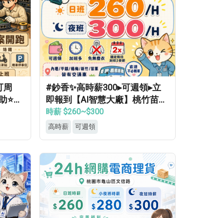
可周
#鈔香✨高時薪300▸可週領▸立
助⭐等
即報到【AI智慧大廠】桃竹苗專
車免費接送▸轉正福利優▸免經驗
時薪 $260~$300
高錄取
高時薪
可週領