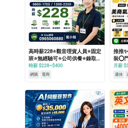
高時薪228⭐觀音理貨人員⭐固定
推推✨
班⭐無經驗可⭐公司供餐⭐錄取
裝⭕
率高
領⭕
時薪 $228~$400
月薪 $3
網購
電商
週休