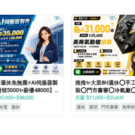
週休免無塵⚡AI伺服器製
推推✨大里8H週休⭕手
領5000✨薪優48000】
裝⭕門市書審⭕冷氣廠
經歷✔免健檢✔免輪班✔
領⭕見紅休✅
5,000~$48,000
月薪 $31,000~$35,600
光電
週休
週休
週領
門市書審
免學經