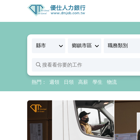
熱門：
週領
日領
高薪
學生
物流