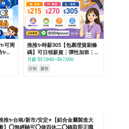
日✨可周
推推✨時薪305【包裹理貨刷條
助✨免
碼】可日領薪資⋮彈性加班⋮免
健檢⋮免無塵⋮免學經驗⍢
月薪 $37,840~$67,000
日領
週領
推推✨台南/新市/安定⭐【鋁合金屬製造大
廠】⭕無經驗可⭕做四休二⭕錄取即正職