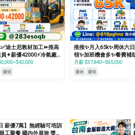
休✅迪士尼教材加工⏩推高
推推✨月入65k✨周休六
員✦薪優42000⚡冷氣廠
領✨加班機會多✨餐費補
轉正機會大
費機車位✨無經驗可
0,000~$42,000
月薪 $37,840~$65,000
週領
週休
週領
日 薪優7萬】無經驗可培訓
員工聚餐 國內外員旅 獎金