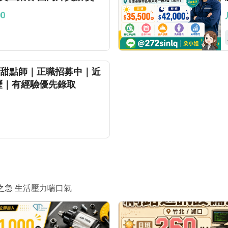
00
啡館｜甜點師｜正職招募中｜近
內壢｜有經驗優先錄取
之急 生活壓力喘口氣