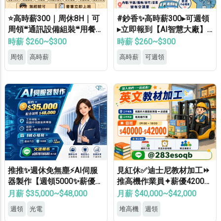
⭐高時薪300｜周休8H｜可
#鈔香✨高時薪300▸可週領
周領❝通訊設備組裝❝用餐補
▸立即報到【AI智慧大廠】
助⭐等當兵可❝免經驗
桃竹苗專車免費接送▸轉正
時薪 $260~$300
時薪 $260~$300
福利優▸免經驗高錄取
周領
高時薪
高時薪
可週領
推推✨週休免無塵⚡AI伺服
見紅休✅迪士尼教材加工⏩
器製作【週領5000✨薪優4
推高機作業員✦薪優42000
8000】免學經歷✔免健檢✔
⚡冷氣廠房✦轉正機會大
月薪 $35,000~$48,000
月薪 $40,000~$42,000
免輪班✔
週領
光電
堆高機
週領