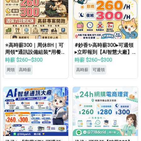
⭐高時薪300｜周休8H｜可
#鈔香✨高時薪300▸可週領
周領❝通訊設備組裝❝用餐補
▸立即報到【AI智慧大廠】
助⭐等當兵可❝免經驗
桃竹苗專車免費接送▸轉正
時薪 $260~$300
時薪 $260~$300
福利優▸免經驗高錄取
周領
高時薪
高時薪
可週領