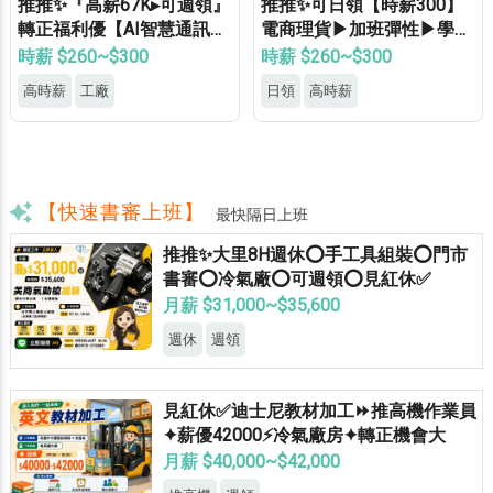
推推✨『高薪67K▸可週領』
推推✨可日領【時薪300】
轉正福利優【AI智慧通訊大
電商理貨▶加班彈性▶學生
廠】專車接送▸供機車位▸餐
打工▶月休8天▶高錄取
時薪 $260~$300
時薪 $260~$300
費補助▸立即上班
高時薪
工廠
日領
高時薪
【快速書審上班】
最快隔日上班
推推✨大里8H週休⭕手工具組裝⭕門市
書審⭕冷氣廠⭕可週領⭕見紅休✅
月薪 $31,000~$35,600
週休
週領
見紅休✅迪士尼教材加工⏩推高機作業員
✦薪優42000⚡冷氣廠房✦轉正機會大
月薪 $40,000~$42,000