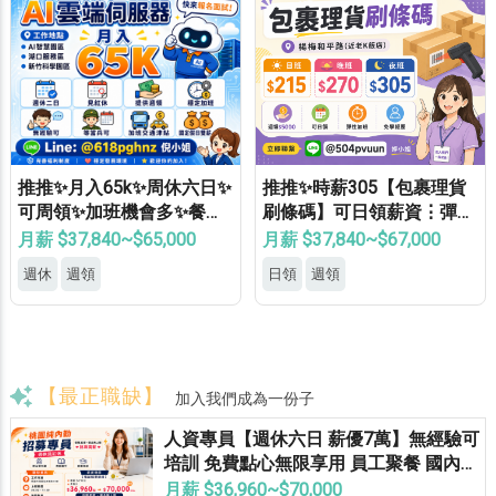
推推✨月入65k✨周休六日✨
推推✨時薪305【包裹理貨
可周領✨加班機會多✨餐費
刷條碼】可日領薪資⋮彈性
補助✨免費機車位✨無經驗
加班⋮免健檢⋮免無塵⋮免
月薪 $37,840~$65,000
月薪 $37,840~$67,000
可
學經驗⍢
週休
週領
日領
週領
【最正職缺】
加入我們成為一份子
人資專員【週休六日 薪優7萬】無經驗可
培訓 免費點心無限享用 員工聚餐 國內外
員旅 獎金無上限
月薪 $36,960~$70,000