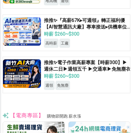
堆高機
週領
推推✨『高薪67K▸可週領』轉正福利優
【AI智慧通訊大廠】專車接送▸供機車位▸
餐費補助▸立即上班
時薪 $260~$300
高時薪
工廠
推推✨電子作業高薪專案【時薪300】▶
週休二日▶週領五千 ▶交通車▶免無塵衣
時薪 $260~$300
週領
免無塵
【電商專區】
購物節開跑 薪水漲