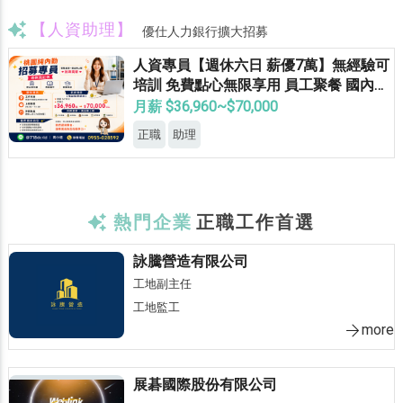
【人資助理】
優仕人力銀行擴大招募
人資專員【週休六日 薪優7萬】無經驗可
培訓 免費點心無限享用 員工聚餐 國內外
員旅 獎金無上限
月薪 $36,960~$70,000
正職
助理
熱門企業
正職工作首選
詠騰營造有限公司
工地副主任
工地監工
more
展碁國際股份有限公司