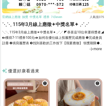
5
官網線上應徵 抽獎 中獎名單 禮券 7-Eleven
人氣值375
⋱⋱ 115年3月線上應徵✦中獎名單✦ ⋰⋰
⋱⋱ 115年3月線上應徵✦中獎名單✦ ⋰⋰ ◤恭喜這10位幸運得獎者◢
⁌▪獲得7-11禮券100元▪⁍ 如何在優仕線上投履歷完成應徵 ❶完成會員
⚉
註冊 ❷填寫履歷表 ❸找到喜歡的工作按下【我要應徵】 領獎期限◆即
※
日起至115╱3╱31止，逾期視同放棄 領獎時間◆週一~週五▸09：00~1
more
1：30／13：30~17：00 領獎資格◆限本人持證件領獎(身分證、居留
證)
優選好康看過來