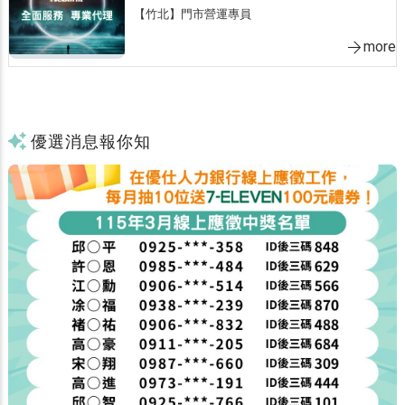
【竹北】門市營運專員
more
優選消息報你知