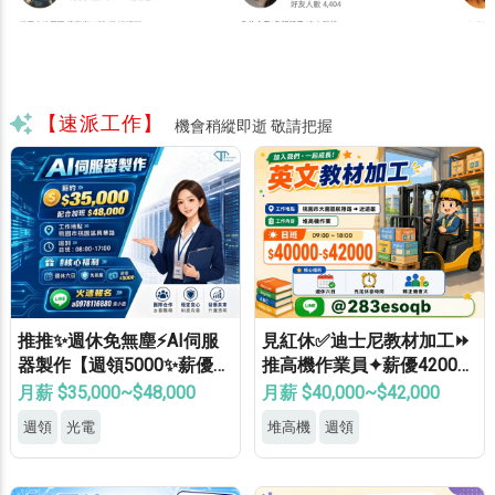
【速派工作】
機會稍縱即逝 敬請把握
推推✨週休免無塵⚡AI伺服
見紅休✅迪士尼教材加工⏩
器製作【週領5000✨薪優4
推高機作業員✦薪優42000
8000】免學經歷✔免健檢✔
⚡冷氣廠房✦轉正機會大
月薪 $35,000~$48,000
月薪 $40,000~$42,000
免輪班✔
週領
光電
堆高機
週領