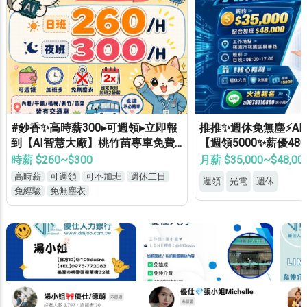
#鈔香✨高時薪300▸可週領▸立即報
推推✨週休免無塵⚡A
到【AI智慧大廠】桃竹苗專車免費
【週領5000✨薪優48
接送▸轉正福利優▸免經驗高錄取
歷✔免健檢✔免輪班✔
時薪 $260~$300
月薪 $35,000~$48,00
高時薪
可週領
可不加班
週休二日
週領
光電
週休
免經驗
免無塵衣