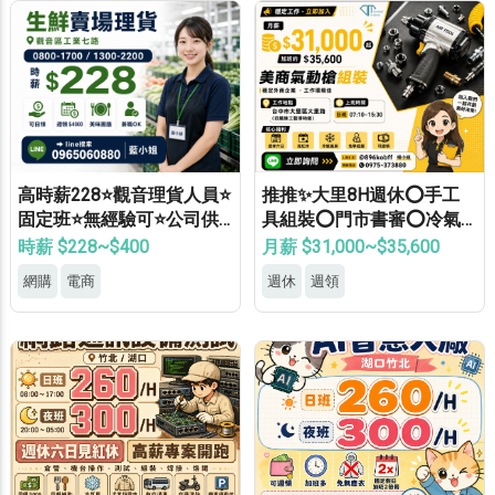
高時薪228⭐觀音理貨人員⭐
推推✨大里8H週休⭕手工
固定班⭐無經驗可⭐公司供
具組裝⭕門市書審⭕冷氣
餐⭐錄取率高
廠⭕可週領⭕見紅休✅
時薪 $228~$400
月薪 $31,000~$35,600
網購
電商
週休
週領