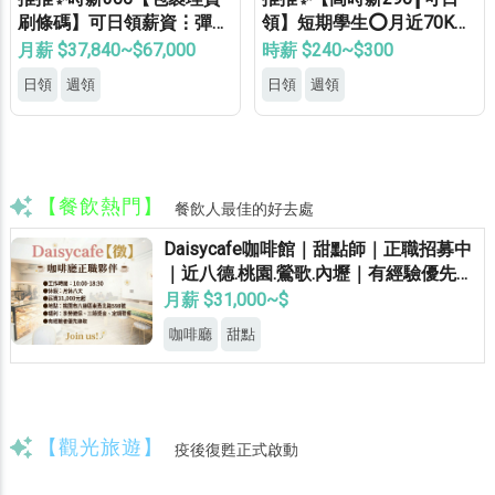
刷條碼】可日領薪資⋮彈性
領】短期學生⭕月近70K✅
加班⋮免健檢⋮免無塵⋮免
可周領✅長期學生✅等當兵
月薪 $37,840~$67,000
時薪 $240~$300
學經驗⍢
✅免費專車✅供機車位✅
日領
週領
日領
週領
【餐飲熱門】
餐飲人最佳的好去處
Daisycafe咖啡館｜甜點師｜正職招募中
｜近八德.桃園.鶯歌.內壢｜有經驗優先錄
取
月薪 $31,000~$
咖啡廳
甜點
【觀光旅遊】
疫後復甦正式啟動