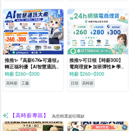
推推✨『高薪67K▸可週領』
推推✨可日領【時薪300】
轉正福利優【AI智慧通訊大
電商理貨▶加班彈性▶學生
廠】專車接送▸供機車位▸餐
打工▶月休8天▶高錄取
時薪 $260~$300
時薪 $260~$300
費補助▸立即上班
高時薪
工廠
日領
高時薪
【高時薪專區】
為您精選超狂職缺