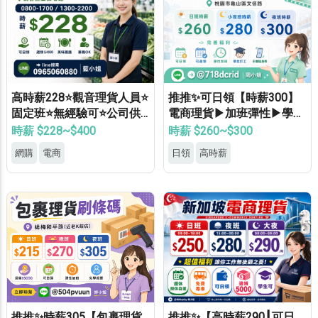
高時薪228⭐觀音理貨人員⭐
推推✨可日領【時薪300】
固定班⭐無經驗可⭐公司供
電商理貨▶加班彈性▶學生
餐⭐錄取率高
打工▶月休8天▶高錄取
時薪 $228~$400
時薪 $260~$300
網購
電商
日領
高時薪
推推✨時薪305【包裹理貨
推推✨【高時薪290┃可日