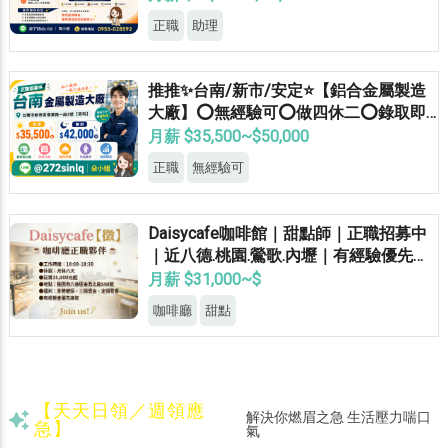
正職
助理
推推✨台南/新市/安定⭐【鋁合金屬製造
大廠】⭕無經驗可⭕做四休二⭕錄取即
正職
月薪 $35,500~$50,000
正職
無經驗可
Daisycafe咖啡館｜甜點師｜正職招募中
｜近八德.桃園.鶯歌.內壢｜有經驗優先錄
取
月薪 $31,000~$
咖啡廳
甜點
【天天日領／週領應
解決你燃眉之急 生活壓力喘口
急】
氣