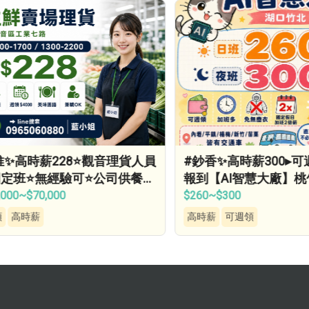
高時薪228⭐觀音理貨人員
#鈔香✨高時薪300▸可週
班⭐無經驗可⭐公司供餐⭐
報到【AI智慧大廠】桃竹
高…
免費接送▸轉正福…
0~$70,000
$260~$300
高時薪
高時薪
可週領