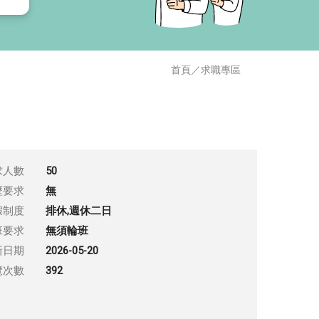
首頁
／
求職專區
求人數
50
歷要求
無
假制度
排休,週休二日
班要求
無須輪班
新日期
2026-05-20
覽次數
392