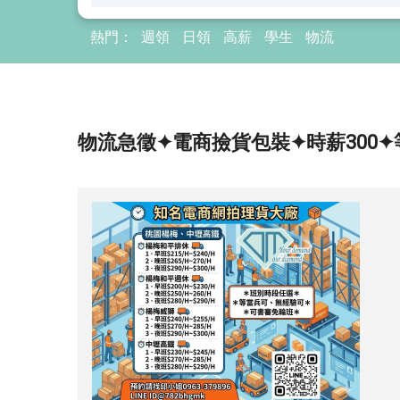
熱門：
週領
日領
高薪
學生
物流
物流急徵✦電商撿貨包裝✦時薪300✦