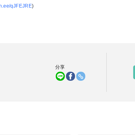
/lin.ee/qJFEJRE
)
分享