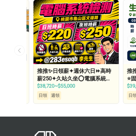
高時薪2
推推✨日領薪✦週休六日⏩高時
推推✨
測試▶冷
薪250✦久站久坐⭕電腦系統檢
⭐固定
測⭕免無塵✅免健檢✅立…
錄取率
$38,720~$55,000
$39,00
日領
週領
日領