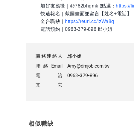
｜加好友應徵｜@782bhgmk (點選：
https:/
｜快速報名｜截圖畫面並留言【姓名+電話】
｜全台職缺｜
https://reurl.cc/lzWa8q
｜電話預約｜0963-379-896 邱小姐
職務連絡人
邱小姐
聯絡Email
Amy@dmjob.com.tw
電 洽
0963-379-896
其 它
相似職缺