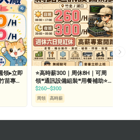
領▸立即
⭐高時薪300｜周休8H｜可周
推推✨
苗專車
領❝通訊設備組裝❝用餐補助⭐等
福利優
當兵可❝免經驗…
接送▸
$260~$300
$260~$
周領
高時薪
高時薪