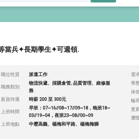
等當兵✦長期學生✦可週領.
職位性質
派遣工作
需
物流快遞、採購倉管, 品質管理、維修服
學
職務類別
務
休
薪資待遇
時薪 200 至 300元
輪
早班：07~16//08~17//09~18，晚班18~
更
上班時間
03//19~04，夜班23~08//00~09
瀏
上班地點
中壢高義、楊梅和平路、楊梅梅獅