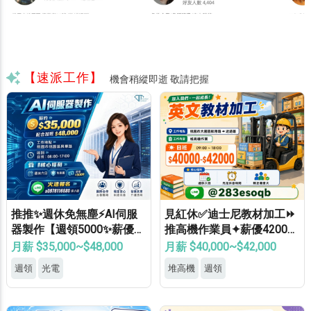
【速派工作】
機會稍縱即逝 敬請把握
推推✨週休免無塵⚡AI伺服
見紅休✅迪士尼教材加工⏩
器製作【週領5000✨薪優4
推高機作業員✦薪優42000
8000】免學經歷✔免健檢✔
⚡冷氣廠房✦轉正機會大
月薪 $35,000~$48,000
月薪 $40,000~$42,000
免輪班✔
週領
光電
堆高機
週領