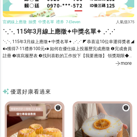
5
官網線上應徵 抽獎 中獎名單 禮券 7-Eleven
人氣值375
⋱⋱ 115年3月線上應徵✦中獎名單✦ ⋰⋰
⋱⋱ 115年3月線上應徵✦中獎名單✦ ⋰⋰ ◤恭喜這10位幸運得獎者◢
⁌▪獲得7-11禮券100元▪⁍ 如何在優仕線上投履歷完成應徵 ❶完成會員
⚉
註冊 ❷填寫履歷表 ❸找到喜歡的工作按下【我要應徵】 領獎期限◆即
※
日起至115╱3╱31止，逾期視同放棄 領獎時間◆週一~週五▸09：00~1
more
1：30／13：30~17：00 領獎資格◆限本人持證件領獎(身分證、居留
證)
優選好康看過來