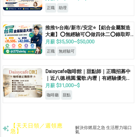
正職
助理
推推✨台南/新市/安定⭐【鋁合金屬製造
大廠】⭕無經驗可⭕做四休二⭕錄取即
正職
月薪 $35,500~$50,000
正職
無經驗可
Daisycafe咖啡館｜甜點師｜正職招募中
｜近八德.桃園.鶯歌.內壢｜有經驗優先錄
取
月薪 $31,000~$
咖啡廳
甜點
【天天日領／週領應
解決你燃眉之急 生活壓力喘口
急】
氣