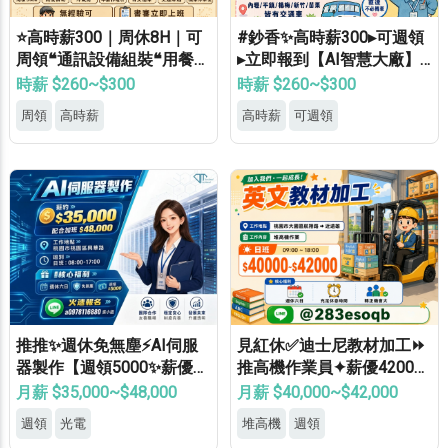
⭐高時薪300｜周休8H｜可
#鈔香✨高時薪300▸可週領
周領❝通訊設備組裝❝用餐補
▸立即報到【AI智慧大廠】
助⭐等當兵可❝免經驗
桃竹苗專車免費接送▸轉正
時薪 $260~$300
時薪 $260~$300
福利優▸免經驗高錄取
周領
高時薪
高時薪
可週領
推推✨週休免無塵⚡AI伺服
見紅休✅迪士尼教材加工⏩
器製作【週領5000✨薪優4
推高機作業員✦薪優42000
8000】免學經歷✔免健檢✔
⚡冷氣廠房✦轉正機會大
月薪 $35,000~$48,000
月薪 $40,000~$42,000
免輪班✔
週領
光電
堆高機
週領