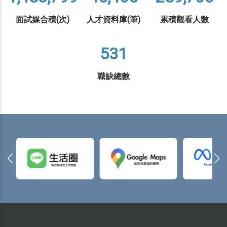
面試媒合積(次)
人才資料庫(筆)
累積觀看人數
531
職缺總數