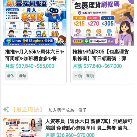
推推✨月入65k✨周休六日✨
推推✨時薪305【包裹理貨
可周領✨加班機會多✨餐費
刷條碼】可日領薪資⋮彈性
補助✨免費機車位✨無經驗
加班⋮免健檢⋮免無塵⋮免
月薪 $37,840~$65,000
月薪 $37,840~$67,000
可
學經驗⍢
週休
週領
日領
週領
【最正職缺】
加入我們成為一份子
人資專員【週休六日 薪優7萬】無經驗可
培訓 免費點心無限享用 員工聚餐 國內外
員旅 獎金無上限
月薪 $36,960~$70,000