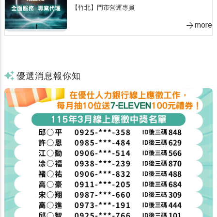
【竹北】門市營運專員
more
優選消息報你知