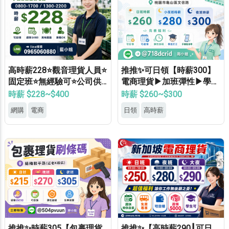
高時薪228⭐觀音理貨人員⭐
推推✨可日領【時薪300】
固定班⭐無經驗可⭐公司供
電商理貨▶加班彈性▶學生
餐⭐錄取率高
打工▶月休8天▶高錄取
時薪 $228~$400
時薪 $260~$300
網購
電商
日領
高時薪
推推✨時薪305【包裹理貨
推推✨【高時薪290┃可日