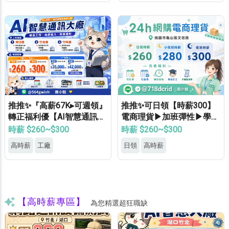
推推✨『高薪67K▸可週領』
推推✨可日領【時薪300】
轉正福利優【AI智慧通訊大
電商理貨▶加班彈性▶學生
廠】專車接送▸供機車位▸餐
打工▶月休8天▶高錄取
時薪 $260~$300
時薪 $260~$300
費補助▸立即上班
高時薪
工廠
日領
高時薪
【高時薪專區】
為您精選超狂職缺