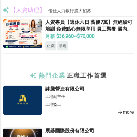
【人資助理】
優仕人力銀行擴大招募
人資專員【週休六日 薪優7萬】無經驗可
培訓 免費點心無限享用 員工聚餐 國內外
員旅 獎金無上限
月薪 $36,960~$70,000
正職
助理
熱門企業
正職工作首選
詠騰營造有限公司
工地副主任
工地監工
more
展碁國際股份有限公司