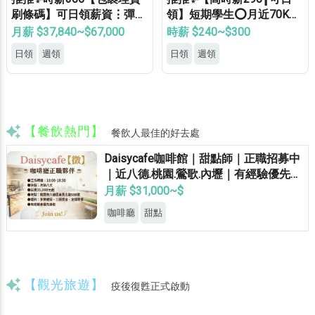
刷條碼】可日領薪資⋮彈性
領】短期學生⭕月近70K✅
加班⋮免健檢⋮免無塵⋮免
可周領✅長期學生✅等當兵
月薪 $37,840~$67,000
時薪 $240~$300
學經驗⍢
✅免費專車✅供機車位✅
日領
週領
日領
週領
【餐飲熱門】
餐飲人最佳的好去處
Daisycafe咖啡館｜甜點師｜正職招募中
｜近八德.桃園.鶯歌.內壢｜有經驗優先錄
取
月薪 $31,000~$
咖啡廳
甜點
【觀光旅遊】
疫後復甦正式啟動