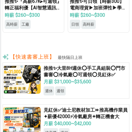
推推✨『高薪67K▸可週領』
推推✨可日領【時薪300】
轉正福利優【AI智慧通訊大
電商理貨▶加班彈性▶學生
廠】專車接送▸供機車位▸餐
打工▶月休8天▶高錄取
時薪 $260~$300
時薪 $260~$300
費補助▸立即上班
高時薪
工廠
日領
高時薪
【快速書審上班】
最快隔日上班
推推✨大里8H週休⭕手工具組裝⭕門市
書審⭕冷氣廠⭕可週領⭕見紅休✅
月薪 $31,000~$35,600
週休
週領
見紅休✅迪士尼教材加工⏩推高機作業員
✦薪優42000⚡冷氣廠房✦轉正機會大
月薪 $40,000~$42,000