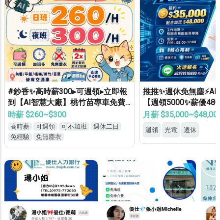
#鈔香✨高時薪300▸可週領▸立即報
推推✨週休免無塵⚡A
到【AI智慧大廠】桃竹苗專車免費
【週領5000✨薪優48
接送▸轉正福利優▸免經驗高錄取
歷✔免健檢✔免輪班✔
時薪 $260~$300
月薪 $35,000~$48,00
高時薪
可週領
可不加班
週休二日
週領
光電
週休
免經驗
免無塵衣