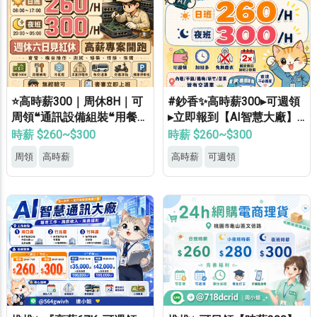
⭐高時薪300｜周休8H｜可
#鈔香✨高時薪300▸可週領
周領❝通訊設備組裝❝用餐補
▸立即報到【AI智慧大廠】
助⭐等當兵可❝免經驗
桃竹苗專車免費接送▸轉正
時薪 $260~$300
時薪 $260~$300
福利優▸免經驗高錄取
周領
高時薪
高時薪
可週領