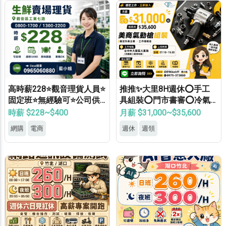
高時薪228⭐觀音理貨人員⭐
推推✨大里8H週休⭕手工
固定班⭐無經驗可⭐公司供
具組裝⭕門市書審⭕冷氣
餐⭐錄取率高
廠⭕可週領⭕見紅休✅
時薪 $228~$400
月薪 $31,000~$35,600
網購
電商
週休
週領