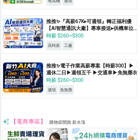
堆高機
週領
推推✨『高薪67K▸可週領』轉正福利優
【AI智慧通訊大廠】專車接送▸供機車位▸
餐費補助▸立即上班
時薪 $260~$300
高時薪
工廠
推推✨電子作業高薪專案【時薪300】▶
週休二日▶週領五千 ▶交通車▶免無塵衣
時薪 $260~$300
週領
免無塵
【電商專區】
購物節開跑 薪水漲