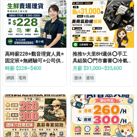
高時薪228⭐觀音理貨人員⭐
推推✨大里8H週休⭕手工
固定班⭐無經驗可⭐公司供
具組裝⭕門市書審⭕冷氣
餐⭐錄取率高
廠⭕可週領⭕見紅休✅
時薪 $228~$400
月薪 $31,000~$35,600
網購
電商
週休
週領