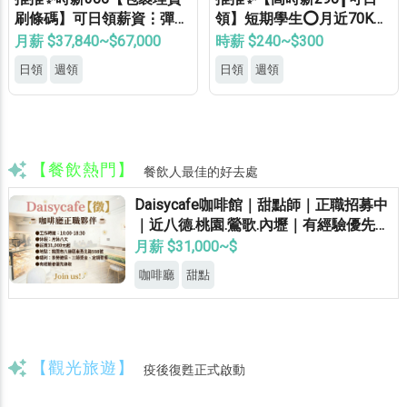
刷條碼】可日領薪資⋮彈性
領】短期學生⭕月近70K✅
加班⋮免健檢⋮免無塵⋮免
可周領✅長期學生✅等當兵
月薪 $37,840~$67,000
時薪 $240~$300
學經驗⍢
✅免費專車✅供機車位✅
日領
週領
日領
週領
【餐飲熱門】
餐飲人最佳的好去處
Daisycafe咖啡館｜甜點師｜正職招募中
｜近八德.桃園.鶯歌.內壢｜有經驗優先錄
取
月薪 $31,000~$
咖啡廳
甜點
【觀光旅遊】
疫後復甦正式啟動