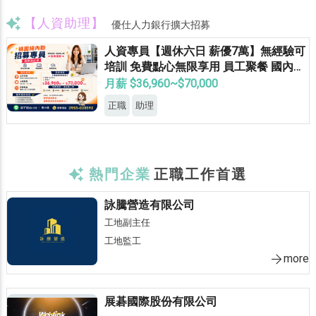
【人資助理】
優仕人力銀行擴大招募
人資專員【週休六日 薪優7萬】無經驗可
培訓 免費點心無限享用 員工聚餐 國內外
員旅 獎金無上限
月薪 $36,960~$70,000
正職
助理
熱門企業
正職工作首選
詠騰營造有限公司
工地副主任
工地監工
more
展碁國際股份有限公司