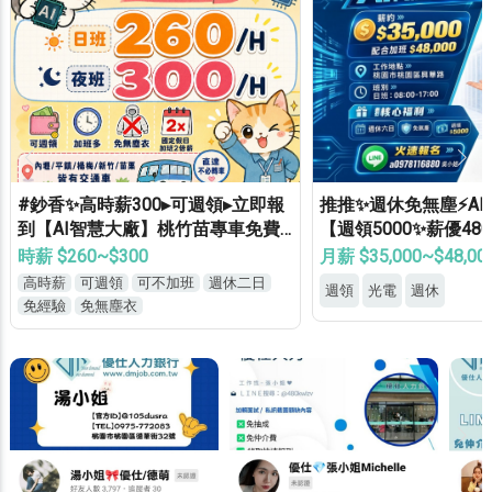
推推✨週休免無塵⚡AI伺服器製作
推推✨大里8H週休⭕
【週領5000✨薪優48000】免學經
門市書審⭕冷氣廠⭕
歷✔免健檢✔免輪班✔
休✅
月薪 $35,000~$48,000
月薪 $31,000~$35,60
週領
光電
週休
週休
週領
門市書審