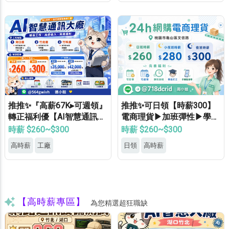
推推✨『高薪67K▸可週領』
推推✨可日領【時薪300】
轉正福利優【AI智慧通訊大
電商理貨▶加班彈性▶學生
廠】專車接送▸供機車位▸餐
打工▶月休8天▶高錄取
時薪 $260~$300
時薪 $260~$300
費補助▸立即上班
高時薪
工廠
日領
高時薪
【高時薪專區】
為您精選超狂職缺