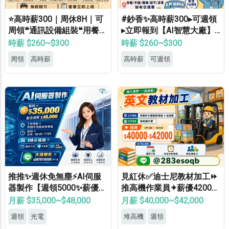
⭐高時薪300｜周休8H｜可
#鈔香✨高時薪300▸可週領
周領❝通訊設備組裝❝用餐補
▸立即報到【AI智慧大廠】
助⭐等當兵可❝免經驗
桃竹苗專車免費接送▸轉正
時薪 $260~$300
時薪 $260~$300
福利優▸免經驗高錄取
周領
高時薪
高時薪
可週領
推推✨週休免無塵⚡AI伺服
見紅休✅迪士尼教材加工⏩
器製作【週領5000✨薪優4
推高機作業員✦薪優42000
8000】免學經歷✔免健檢✔
⚡冷氣廠房✦轉正機會大
月薪 $35,000~$48,000
月薪 $40,000~$42,000
免輪班✔
週領
光電
堆高機
週領