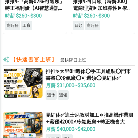
推推✨『高薪67K▸可週領』
推推✨可日領【時薪300】
轉正福利優【AI智慧通訊大
電商理貨▶加班彈性▶學生
廠】專車接送▸供機車位▸餐
打工▶月休8天▶高錄取
時薪 $260~$300
時薪 $260~$300
費補助▸立即上班
高時薪
工廠
日領
高時薪
【快速書審上班】
最快隔日上班
推推✨大里8H週休⭕手工具組裝⭕門市
書審⭕冷氣廠⭕可週領⭕見紅休✅
月薪 $31,000~$35,600
週休
週領
見紅休✅迪士尼教材加工⏩推高機作業員
✦薪優42000⚡冷氣廠房✦轉正機會大
月薪 $40,000~$42,000