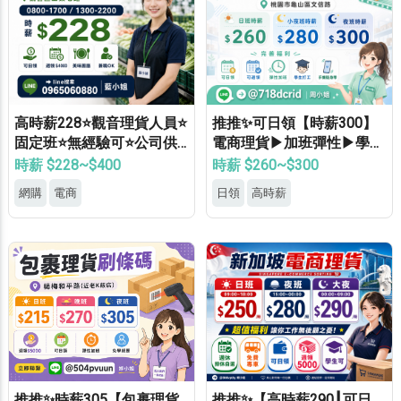
高時薪228⭐觀音理貨人員⭐
推推✨可日領【時薪300】
固定班⭐無經驗可⭐公司供
電商理貨▶加班彈性▶學生
餐⭐錄取率高
打工▶月休8天▶高錄取
時薪 $228~$400
時薪 $260~$300
網購
電商
日領
高時薪
推推✨時薪305【包裹理貨
推推✨【高時薪290┃可日