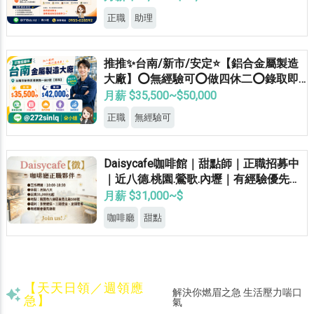
正職
助理
推推✨台南/新市/安定⭐【鋁合金屬製造
大廠】⭕無經驗可⭕做四休二⭕錄取即
正職
月薪 $35,500~$50,000
正職
無經驗可
Daisycafe咖啡館｜甜點師｜正職招募中
｜近八德.桃園.鶯歌.內壢｜有經驗優先錄
取
月薪 $31,000~$
咖啡廳
甜點
【天天日領／週領應
解決你燃眉之急 生活壓力喘口
急】
氣