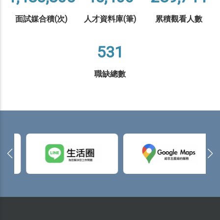
面試媒合積(次)
人才資料庫(筆)
累積觀看人數
531
職缺總數