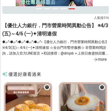
5
人氣值516
【優仕人力銀行．門市營業時間異動公告】 ※4/3
(五)～4/6 (一)✦清明連假
⚉ₒ॰°৹⚉ₒ॰°৹⚉ₒ॰°৹⚉ₒ॰°৹⚉ₒ॰°৹ 【優仕人力銀行．門市營業時間異動公告】
※4/3(五)～4/6 (一)✦清明連假 ☆全台門市暫停服務☆ 非營業時間諮
1
大家
詢，請加入官方LINE留言 ➢ID請搜尋：@dmjob ➢上班日會盡快回覆
留
more
唷！ ◂官網維持正常營運▸ ╾ 歡迎線上投遞履歷，快速安排面試 ╼ 您的
優選好康看過來