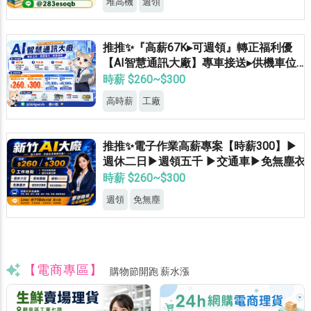
堆高機
週領
推推✨『高薪67K▸可週領』轉正福利優
【AI智慧通訊大廠】專車接送▸供機車位▸
餐費補助▸立即上班
時薪 $260~$300
高時薪
工廠
推推✨電子作業高薪專案【時薪300】▶
週休二日▶週領五千 ▶交通車▶免無塵衣
時薪 $260~$300
週領
免無塵
【電商專區】
購物節開跑 薪水漲