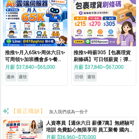
推推✨月入65k✨周休六日✨
推推✨時薪305【包裹理貨
可周領✨加班機會多✨餐費
刷條碼】可日領薪資⋮彈性
補助✨免費機車位✨無經驗
加班⋮免健檢⋮免無塵⋮免
月薪 $37,840~$65,000
月薪 $37,840~$67,000
可
學經驗⍢
週休
週領
日領
週領
【最正職缺】
加入我們成為一份子
人資專員【週休六日 薪優7萬】無經驗可
培訓 免費點心無限享用 員工聚餐 國內外
員旅 獎金無上限
月薪 $36,960~$70,000