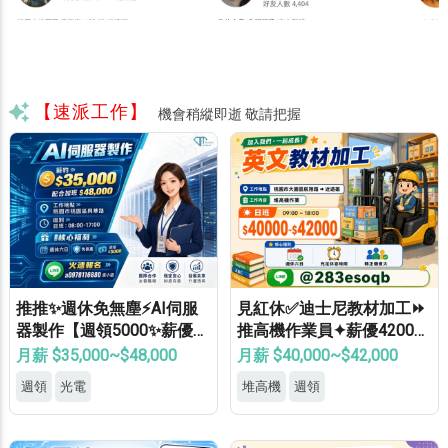
【速派工作】
機會稍縱即逝 敬請把握
推推✨週休免無塵⚡AI伺服
見紅休✅迪士尼教材加工⏩
器製作【週領5000✨薪優4
推高機作業員✦薪優42000
8000】免學經歷✔免健檢✔
⚡冷氣廠房✦轉正機會大
月薪 $35,000~$48,000
月薪 $40,000~$42,000
免輪班✔
週領
光電
堆高機
週領