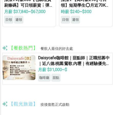
刷條碼】可日領薪資⋮彈性
領】短期學生⭕月近70K✅
加班⋮免健檢⋮免無塵⋮免
可周領✅長期學生✅等當兵
月薪 $37,840~$67,000
時薪 $240~$300
學經驗⍢
✅免費專車✅供機車位✅
日領
週領
日領
週領
【餐飲熱門】
餐飲人最佳的好去處
Daisycafe咖啡館｜甜點師｜正職招募中
｜近八德.桃園.鶯歌.內壢｜有經驗優先錄
取
月薪 $31,000~$
咖啡廳
甜點
【觀光旅遊】
疫後復甦正式啟動