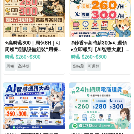
⭐高時薪300｜周休8H｜可
#鈔香✨高時薪300▸可週領
周領❝通訊設備組裝❝用餐補
▸立即報到【AI智慧大廠】
助⭐等當兵可❝免經驗
桃竹苗專車免費接送▸轉正
時薪 $260~$300
時薪 $260~$300
福利優▸免經驗高錄取
周領
高時薪
高時薪
可週領