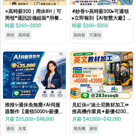
⭐高時薪300｜周休8H｜可
#鈔香✨高時薪300▸可週領
周領❝通訊設備組裝❝用餐補
▸立即報到【AI智慧大廠】
助⭐等當兵可❝免經驗
桃竹苗專車免費接送▸轉正
時薪 $260~$300
時薪 $260~$300
福利優▸免經驗高錄取
周領
高時薪
高時薪
可週領
推推✨週休免無塵⚡AI伺服
見紅休✅迪士尼教材加工⏩
器製作【週領5000✨薪優4
推高機作業員✦薪優42000
8000】免學經歷✔免健檢✔
⚡冷氣廠房✦轉正機會大
月薪 $35,000~$48,000
月薪 $40,000~$42,000
免輪班✔
週領
光電
堆高機
週領