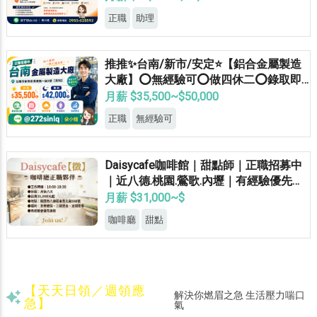
正職
助理
推推✨台南/新市/安定⭐【鋁合金屬製造
大廠】⭕無經驗可⭕做四休二⭕錄取即
正職
月薪 $35,500~$50,000
正職
無經驗可
Daisycafe咖啡館｜甜點師｜正職招募中
｜近八德.桃園.鶯歌.內壢｜有經驗優先錄
取
月薪 $31,000~$
咖啡廳
甜點
【天天日領／週領應
解決你燃眉之急 生活壓力喘口
急】
氣