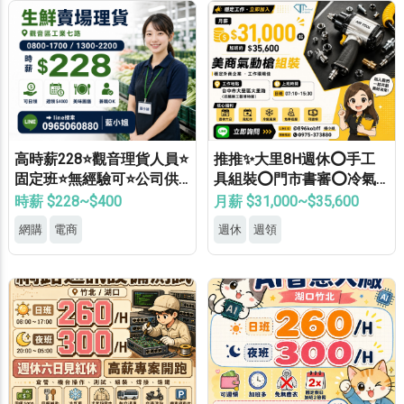
高時薪228⭐觀音理貨人員⭐
推推✨大里8H週休⭕手工
固定班⭐無經驗可⭐公司供
具組裝⭕門市書審⭕冷氣
餐⭐錄取率高
廠⭕可週領⭕見紅休✅
時薪 $228~$400
月薪 $31,000~$35,600
網購
電商
週休
週領