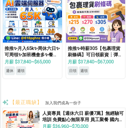
推推✨月入65k✨周休六日✨
推推✨時薪305【包裹理貨
可周領✨加班機會多✨餐費
刷條碼】可日領薪資⋮彈性
補助✨免費機車位✨無經驗
加班⋮免健檢⋮免無塵⋮免
月薪 $37,840~$65,000
月薪 $37,840~$67,000
可
學經驗⍢
週休
週領
日領
週領
【最正職缺】
加入我們成為一份子
人資專員【週休六日 薪優7萬】無經驗可
培訓 免費點心無限享用 員工聚餐 國內外
員旅 獎金無上限
月薪 $36,960~$70,000