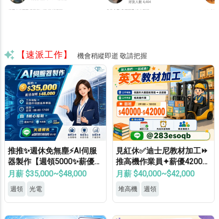
【速派工作】
機會稍縱即逝 敬請把握
推推✨週休免無塵⚡AI伺服
見紅休✅迪士尼教材加工⏩
器製作【週領5000✨薪優4
推高機作業員✦薪優42000
8000】免學經歷✔免健檢✔
⚡冷氣廠房✦轉正機會大
月薪 $35,000~$48,000
月薪 $40,000~$42,000
免輪班✔
週領
光電
堆高機
週領