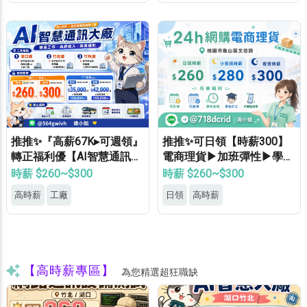
推推✨『高薪67K▸可週領』
推推✨可日領【時薪300】
轉正福利優【AI智慧通訊大
電商理貨▶加班彈性▶學生
廠】專車接送▸供機車位▸餐
打工▶月休8天▶高錄取
時薪 $260~$300
時薪 $260~$300
費補助▸立即上班
高時薪
工廠
日領
高時薪
【高時薪專區】
為您精選超狂職缺