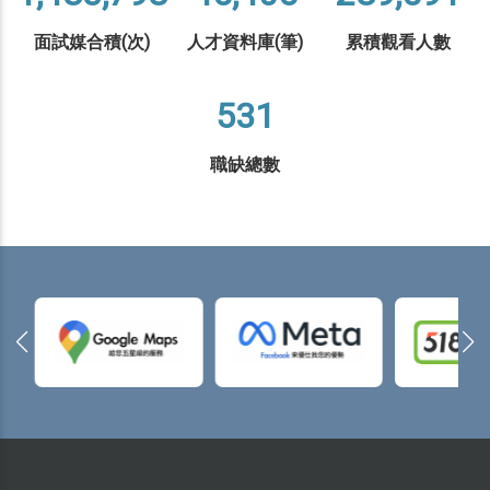
面試媒合積(次)
人才資料庫(筆)
累積觀看人數
531
職缺總數