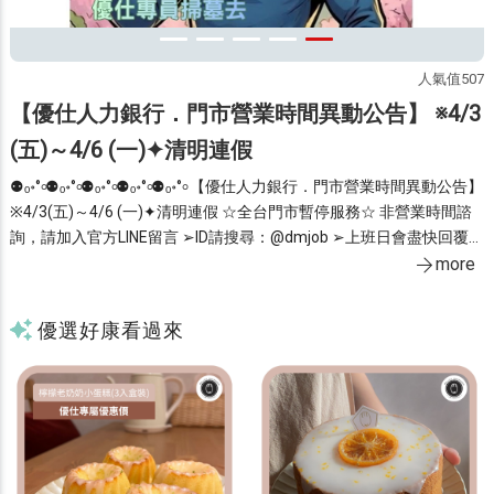
5
人氣值507
【優仕人力銀行．門市營業時間異動公告】 ※4/3
(五)～4/6 (一)✦清明連假
⚉ₒ॰°৹⚉ₒ॰°৹⚉ₒ॰°৹⚉ₒ॰°৹⚉ₒ॰°৹ 【優仕人力銀行．門市營業時間異動公告】
※4/3(五)～4/6 (一)✦清明連假 ☆全台門市暫停服務☆ 非營業時間諮
1
大家
詢，請加入官方LINE留言 ➢ID請搜尋：@dmjob ➢上班日會盡快回覆
留
more
唷！ ◂官網維持正常營運▸ ╾ 歡迎線上投遞履歷，快速安排面試 ╼ 您的
優選好康看過來