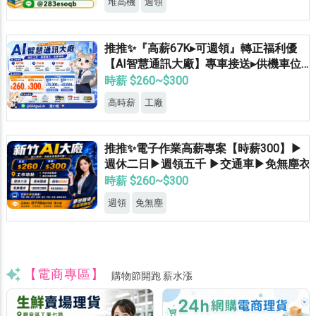
堆高機
週領
推推✨『高薪67K▸可週領』轉正福利優
【AI智慧通訊大廠】專車接送▸供機車位▸
餐費補助▸立即上班
時薪 $260~$300
高時薪
工廠
推推✨電子作業高薪專案【時薪300】▶
週休二日▶週領五千 ▶交通車▶免無塵衣
時薪 $260~$300
週領
免無塵
【電商專區】
購物節開跑 薪水漲