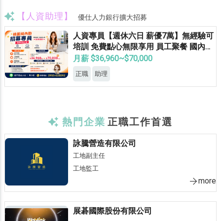
【人資助理】
優仕人力銀行擴大招募
人資專員【週休六日 薪優7萬】無經驗可
培訓 免費點心無限享用 員工聚餐 國內外
員旅 獎金無上限
月薪 $36,960~$70,000
正職
助理
熱門企業
正職工作首選
詠騰營造有限公司
工地副主任
工地監工
more
展碁國際股份有限公司