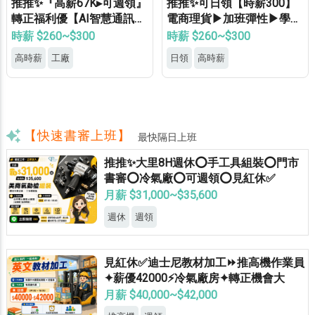
推推✨『高薪67K▸可週領』
推推✨可日領【時薪300】
轉正福利優【AI智慧通訊大
電商理貨▶加班彈性▶學生
廠】專車接送▸供機車位▸餐
打工▶月休8天▶高錄取
時薪 $260~$300
時薪 $260~$300
費補助▸立即上班
高時薪
工廠
日領
高時薪
【快速書審上班】
最快隔日上班
推推✨大里8H週休⭕手工具組裝⭕門市
書審⭕冷氣廠⭕可週領⭕見紅休✅
月薪 $31,000~$35,600
週休
週領
見紅休✅迪士尼教材加工⏩推高機作業員
✦薪優42000⚡冷氣廠房✦轉正機會大
月薪 $40,000~$42,000