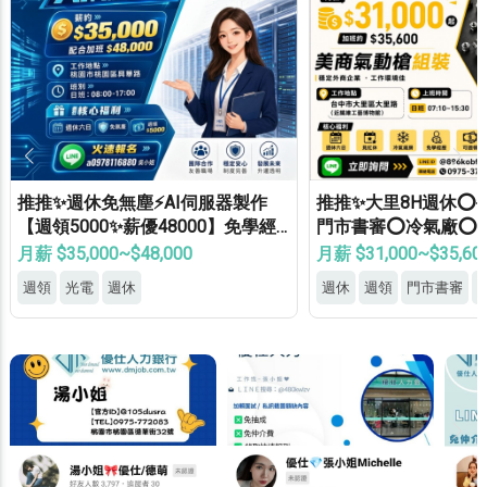
推推✨週休免無塵⚡AI伺服器製作
推推✨大里8H週休⭕
【週領5000✨薪優48000】免學經
門市書審⭕冷氣廠⭕
歷✔免健檢✔免輪班✔
休✅
月薪 $35,000~$48,000
月薪 $31,000~$35,60
週領
光電
週休
週休
週領
門市書審