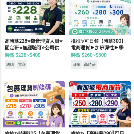
高時薪228⭐觀音理貨人員⭐
推推✨可日領【時薪300】
固定班⭐無經驗可⭐公司供
電商理貨▶加班彈性▶學生
餐⭐錄取率高
打工▶月休8天▶高錄取
時薪 $228~$400
時薪 $260~$300
網購
電商
日領
高時薪
推推✨時薪305【包裹理貨
推推✨【高時薪290┃可日