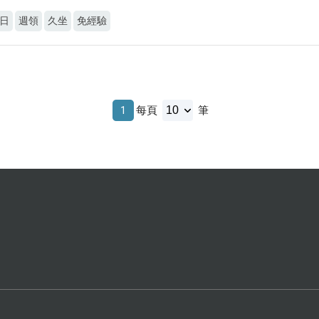
日
週領
久坐
免經驗
1
每頁
筆