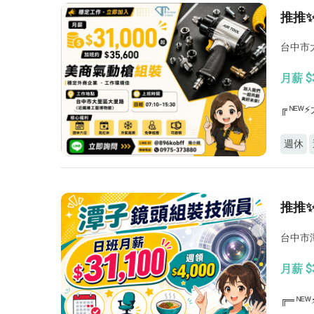
推推
台中市
月薪 $3
╔ ᴺᴱ
週休
推推
台中市
月薪 $
╔═ ᴺ