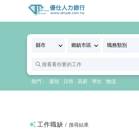
熱門：
週領
日領
高薪
學生
物流
工作職缺
/
搜尋結果