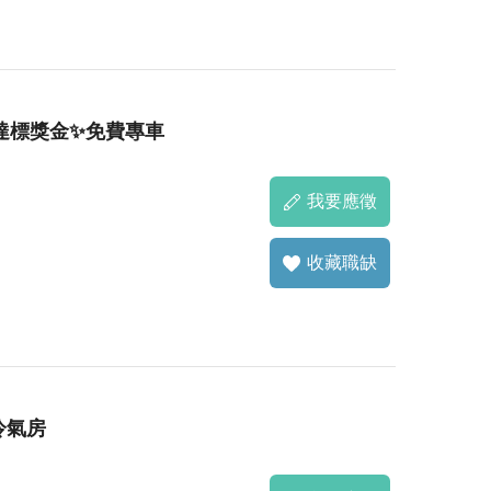
✨達標獎金✨免費專車
我要應徵
收藏職缺
冷氣房