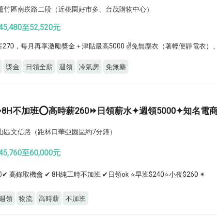
蘆竹區南崁路二段（近桃園好市多、台茂購物中心）
5,480至52,520元
時薪270，每月再享激勵獎金＋津貼最高5000 ✌️免無塵衣（著輕便靜電衣
獎金
日領全薪
週領
冷氣房
免無塵
8H不加班⭕高時薪260⏩日領薪水✦週領5000✦知名電
山區文信路（距林口華亞園區約7分鐘）
5,760至60,000元
0✔ 高錄取機會 ✔ 8H純工時不加班 ✔日領ok ⭐早班$240⭐小夜$260 ✴
週領
物流
高時薪
不加班