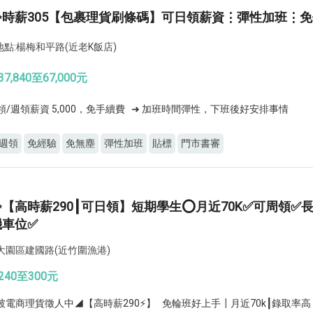
✨時薪305【包裹理貨刷條碼】可日領薪資⋮彈性加班⋮
點:楊梅和平路(近老K飯店)
7,840至67,000元
領/週領薪資 5,000，免手續費 ➜ 加班時間彈性，下班後好安排事情
週領
免經驗
免無塵
彈性加班
貼標
門市書審
✨【高時薪290┃可日領】短期學生⭕月近70K✅可周領✅
機車位✅
大園區建國路(近竹圍漁港)
240至300元
坡電商理貨徵人中◢【高時薪290⚡】 免輪班好上手┃月近70k┃錄取率高