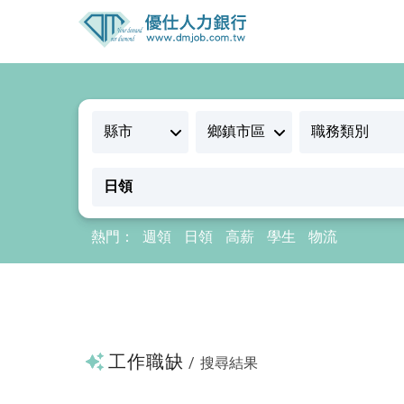
熱門：
週領
日領
高薪
學生
物流
工作職缺
/
搜尋結果