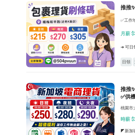
推推
✅工作地
月薪 $3
➜ 可日
日領
推推
✅供
桃園市
時薪 $
◤新加