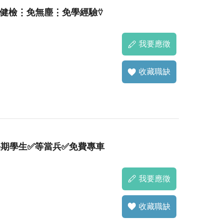
免健檢⋮免無塵⋮免學經驗⍢
我要應徵
收藏職缺
長期學生✅等當兵✅免費專車
我要應徵
收藏職缺