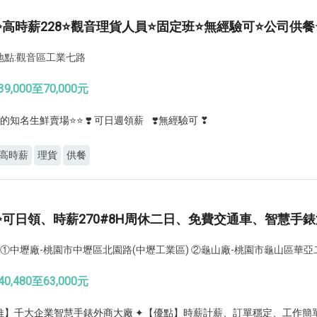
✨高時薪228⭐觀音理貨人員⭐固定班⭐無經驗可⭐公司供餐
地點:觀音區工業七路
9,000至70,000元
的知名生鮮賣場⭐⭐ ❣️ 可日週領薪 ❣️無經驗可 ❣
高時薪
理貨
供餐
✨可日領、時薪270#8H周休二日、免費交通車、智慧手
: ①中壢廠-桃園市中壢區北園路(中壢工業區) ②龜山廠-桃園市龜山區華亞
0,480至63,000元
推】千大企業智慧手錶外商大廠 ✦【優點】時薪計薪、訂單穩定、工作簡單