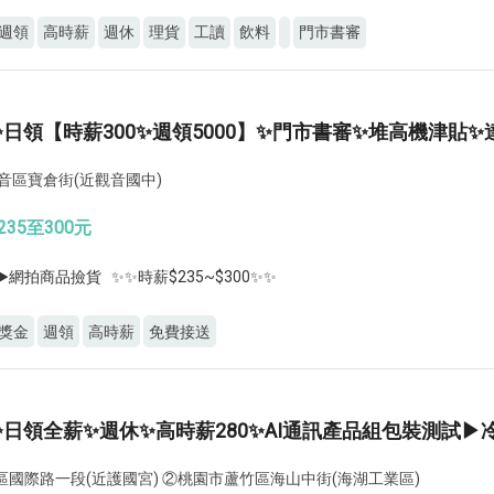
週領
高時薪
週休
理貨
工讀
飲料
門市書審
日領【時薪300✨週領5000】✨門市書審✨堆高機津貼
觀音區寶倉街(近觀音國中)
235至300元
▶️網拍商品撿貨 ✨✨時薪$235~$300✨✨
獎金
週領
高時薪
免費接送
✨日領全薪✨週休✨高時薪280✨AI通訊產品組包裝測試▶
區國際路一段(近護國宮) ②桃園市蘆竹區海山中街(海湖工業區)