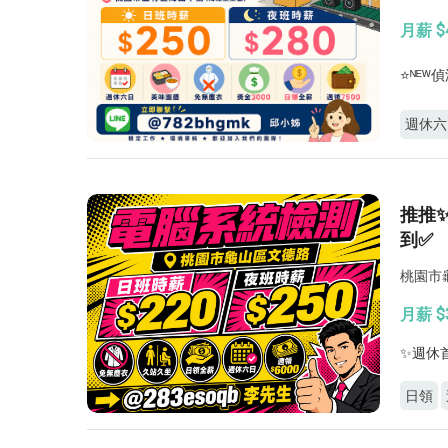
月薪 $4
⭐️ᴺᴱ
週休六
推推
到✅
桃園市
月薪 $3
✨週休首
日領