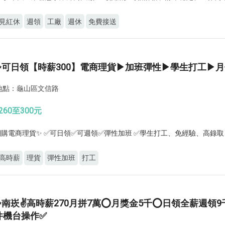
見紅休
週領
工廠
週休
免費接送
✨可日領【時薪300】電商理貨▶加班彈性▶學生打工▶月
作地點：龜山區文信路
260至300元
h網購電商理貨✨ ✅可日領✅可週領✅彈性加班 ✅學生打工、免經驗、高錄取
高時薪
理貨
彈性加班
打工
✨南崁✌高時薪270月拼7萬⭕月獎金5千⭕日領全薪週領
件機台操作✅