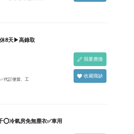
休8天▶高錄取
我要應徵
收藏職缺
 ✅代訂便當、工
9千⭕冷氣房免無塵衣✅車用