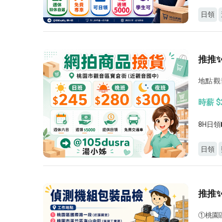
日領
推推✨
地點:
時薪 $
8H日領
日領
推推
①桃園