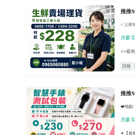
推推
✅上班
月薪 $3
⭐⭐藍色
日領
推推
❤️地點
月薪 $4
✦【首