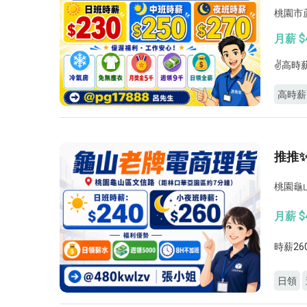
桃園市
月薪 $4
✌️高
高時薪
推推✨
桃園龜
月薪 $4
時薪26
日領