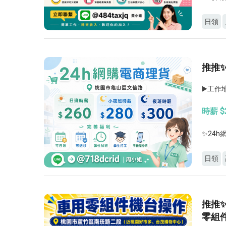
日領
推推
▶️工
時薪 $
✨24
日領
推推
零組