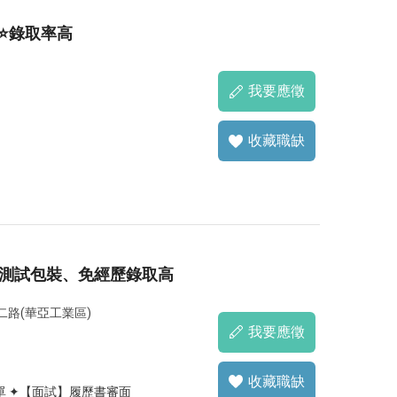
⭐錄取率高
我要應徵
收藏職缺
錶測試包裝、免經歷錄取高
二路(華亞工業區)
我要應徵
收藏職缺
 ✦【面試】履歷書審面