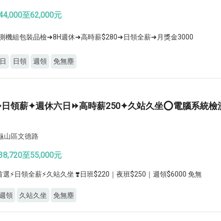
4,000至62,000元
ᵂ偵測機組包裝品檢➜8H週休➜高時薪$280➜日領全薪➜月獎金3000
日
日領
週領
免無塵
✨日領薪✦週休六日⏩高時薪250✦久站久坐⭕電腦系統檢
龜山區文德路
8,720至55,000元
選⚡️日領全薪⚡️久站久坐 ❣️日班$220｜夜班$250｜週領$6000 免無
週領
久站久坐
免無塵