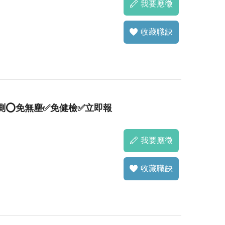
我要應徵
收藏職缺
測⭕免無塵✅免健檢✅立即報
我要應徵
收藏職缺