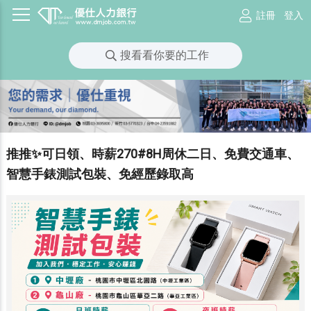
註冊
登入
搜看看你要的工作
推推✨可日領、時薪270#8H周休二日、免費交通車、
智慧手錶測試包裝、免經歷錄取高