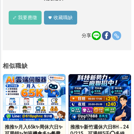
我要應徵
收藏職缺
分享
相似職缺
推推✨月入65k✨周休六日✨
推推✨新竹週休六日8H→24
可周領✨加班機會多✨餐費
0/215→可週領5千⭕多線