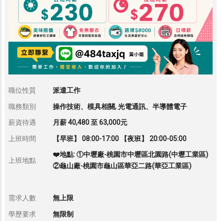
職位性質
派遣工作
職務類別
操作技術、模具相關, 光電通訊、半導體電子
薪資待遇
月薪 40,480 至 63,000元
上班時間
【早班】 08:00-17:00 【夜班】 20:00-05:00
❤️地點: ①中壢廠-桃園市中壢區北園路(中壢工業區)
上班地點
②龜山廠-桃園市龜山區華亞二路(華亞工業區)
需求人數
無上限
學歷要求
無限制