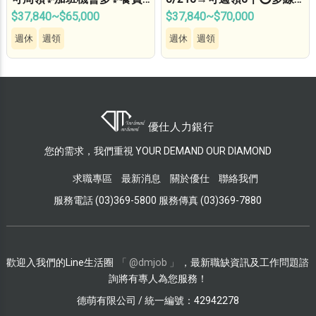
補助✨免費機車位✨無經驗
交通車⭕免無塵衣✅AI伺…
$37,840~$65,000
$37,840~$70,000
可…
週休
週領
週休
週領
您的需求，我們重視 YOUR DEMAND OUR DIAMOND
求職專區
最新消息
關於優仕
聯絡我們
服務電話 (03)369-5800 服務傳真 (03)369-7880
歡迎入我們的Line生活圈
「 @dmjob 」
，最新職缺資訊及工作問題諮
詢將有專人為您服務！
德萌有限公司 / 統一編號：42942278