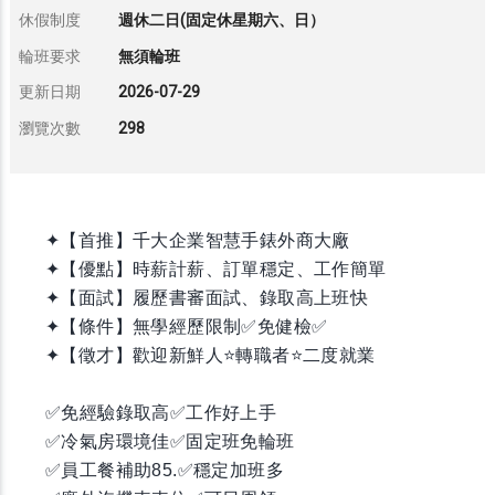
休假制度
週休二日(固定休星期六、日）
輪班要求
無須輪班
更新日期
2026-07-29
瀏覽次數
298
✦【首推】千大企業智慧手錶外商大廠
✦【優點】時薪計薪、訂單穩定、工作簡單
✦【面試】履歷書審面試、錄取高上班快
✦【條件】無學經歷限制✅免健檢✅
✦【徵才】歡迎新鮮人⭐️轉職者⭐️二度就業
✅免經驗錄取高✅工作好上手
✅冷氣房環境佳✅固定班免輪班
✅員工餐補助85.✅穩定加班多