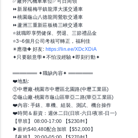
✅廠外汽機車車位✅可日周領
⏩新屋楊梅平鎮龍潭大溪交通車
⏩桃園龜山八德龍岡鶯歌交通車
⏩蘆洲三重新莊板橋三峽交通車
⭐️就職即享勞健保、勞退、三節禮品金
⭐️3~6個月公司考核可轉正，福利佳
✴️應徵✚ 好友:
https://lin.ee/XDcXDiA
✦只要願意學✦不怕沒經驗✦即刻行動✦
═══════ ✦職缺內容✦ ═══════
❤️地點:
①中壢廠-桃園市中壢區北園路(中壢工業區)
②龜山廠-桃園市龜山區華亞二路(華亞工業區)
❤️內容: 手錶、車機、組裝、測試、機台操作
❤️時間＆薪資：週休二日(日班-六日/夜班-日一)
【早班】 08:00-17:00 【$230/H】
▶薪約$40,480配合加班【$52,000】
【夜班】 20:00-05:00 【$270/H】