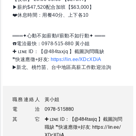
▶薪約$47,520配合加班【$63,000】
❤️休息時間：用餐40分、上下各10
═══✦心動不如薪動//薪動不如行動✦ ═══
☎️電洽最快：0978-515-880 黃小姐
✚ ʟɪɴᴇ ID：【@484taxjq 】截圖詢問職缺
❞快速應徵+好友:
https://lin.ee/XDcXDiA
▶️新北、桃竹苗、台中地區高薪工作歡迎洽詢
職務連絡人
黃小姐
電 洽
0978-515880
其 它
✚ ʟɪɴᴇ ID：【@484taxjq 】截圖詢問
職缺 ❞快速應徵+好友: https://lin.ee/
XDcXDiA