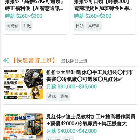
推推✨『高薪67K▸可週領』
推推✨可日領【時薪300】
轉正福利優【AI智慧通訊大
電商理貨▶加班彈性▶學生
廠】專車接送▸供機車位▸餐
打工▶月休8天▶高錄取
時薪 $260~$300
時薪 $260~$300
費補助▸立即上班
高時薪
工廠
日領
高時薪
【快速書審上班】
最快隔日上班
推推✨大里8H週休⭕手工具組裝⭕門市
書審⭕冷氣廠⭕可週領⭕見紅休✅
月薪 $31,000~$35,600
週休
週領
見紅休✅迪士尼教材加工⏩推高機作業員
✦薪優42000⚡冷氣廠房✦轉正機會大
月薪 $40,000~$42,000