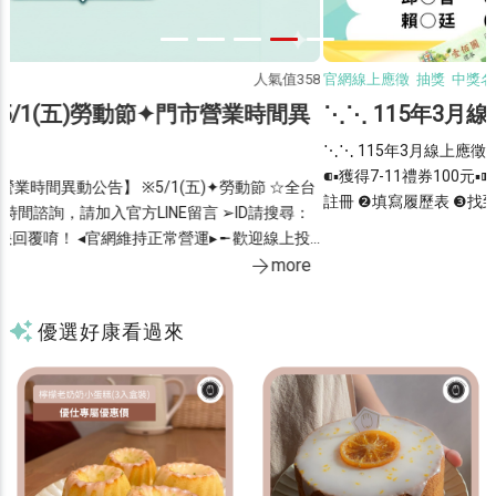
8
官網線上應徵 抽獎 中獎名單 禮券 7-Eleven
人氣值379
⋱⋱ 115年3月線上應徵✦中獎名單✦ ⋰⋰
⋱⋱ 115年3月線上應徵✦中獎名單✦ ⋰⋰ ◤恭喜這10位幸運得獎者◢
⁌▪獲得7-11禮券100元▪⁍ 如何在優仕線上投履歷完成應徵 ❶完成會員
⚉
註冊 ❷填寫履歷表 ❸找到喜歡的工作按下【我要應徵】 領獎期限◆即
※
日起至115╱3╱31止，逾期視同放棄 領獎時間◆週一~週五▸09：00~1
more
1：30／13：30~17：00 領獎資格◆限本人持證件領獎(身分證、居留
證)
優選好康看過來