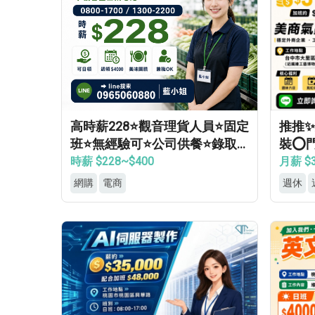
高時薪228⭐觀音理貨人員⭐固定
推推✨
班⭐無經驗可⭐公司供餐⭐錄取
裝⭕
率高
領⭕
時薪 $228~$400
月薪 $3
網購
電商
週休