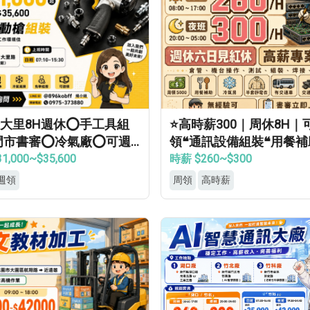
大里8H週休⭕手工具組
⭐高時薪300｜周休8H｜
門市書審⭕冷氣廠⭕可週
領❝通訊設備組裝❝用餐補
見紅休✅
當兵可❝免經驗
1,000~$35,600
時薪 $260~$300
週領
周領
高時薪