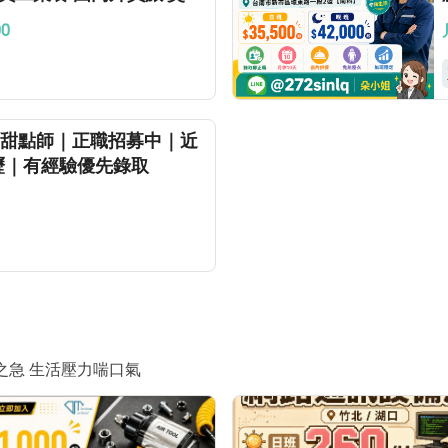
00
啡館｜甜點師｜正職招募中｜近
內壢｜有經驗優先錄取
之急 生活壓力喘口氣