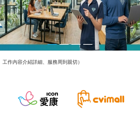
、工作內容介紹詳細、服務周到親切!!
用卡或個人證件正本予求職公司保管，影本僅為求職使用並告知
耐心主動詢問 關心求職者狀況 非常nice的做好自己的職務 五
，也很熱情，很有耐心一一回答我的問題，超級推薦!
麗、工作內容介紹詳細、服務周到親切）
赴緬甸工作的話術，切保自身求職安全。