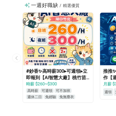
一週好職缺
/
精選優質
可週領▸立
推推✨週休免無塵⚡AI伺服器製
推
】桃竹苗
作【週領5000✨薪優48000】
裝
利優▸免
免學經歷✔免健檢✔免輪班✔
領
月薪 $35,000~$48,000
月薪
週領
光電
週休
週
衣