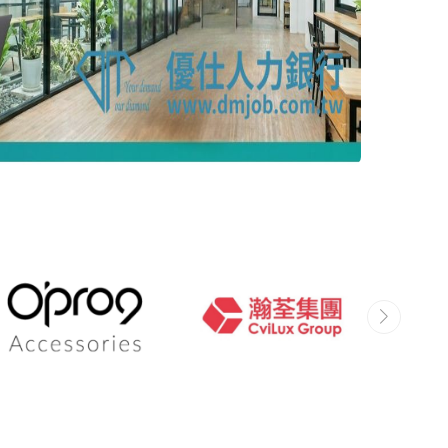
雇主在「優仕人力銀行」看到此職缺。
星好評喔！