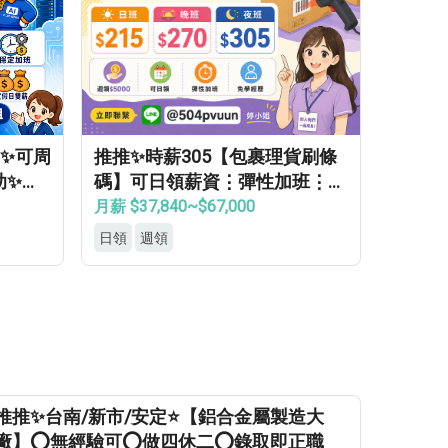
日✨可周
推推✨時薪305【包裹理貨刷條
助✨免
碼】可日領薪資⋮彈性加班⋮免
健檢⋮免無塵⋮免學經驗⍢
月薪 $37,840~$67,000
日領
週領
推推✨台南/新市/安定⭐【鋁合金屬製造大
廠】⭕無經驗可⭕做四休二⭕錄取即正職