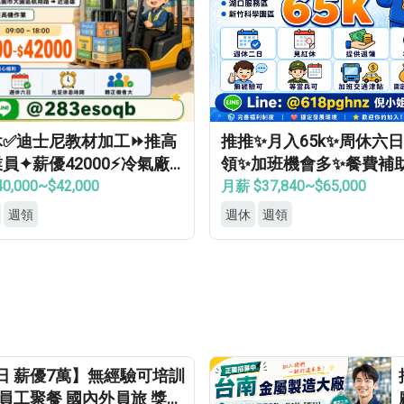
休✅迪士尼教材加工⏩推高
推推✨月入65k✨周休六
員✦薪優42000⚡冷氣廠
領✨加班機會多✨餐費補
轉正機會大
費機車位✨無經驗可
0,000~$42,000
月薪 $37,840~$65,000
週領
週休
週領
日 薪優7萬】無經驗可培訓
員工聚餐 國內外員旅 獎金