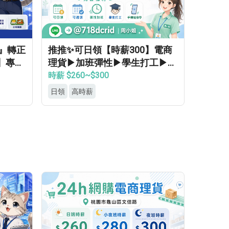
領』轉正
推推✨可日領【時薪300】電商
】專車
理貨▶加班彈性▶學生打工▶月
▸立即
休8天▶高錄取
時薪 $260~$300
日領
高時薪