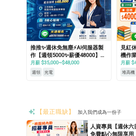
推推✨週休免無塵⚡AI伺服器製
見紅
作【週領5000✨薪優48000】免
機作業
學經歷✔免健檢✔免輪班✔
房✦
月薪 $35,000~$48,000
月薪 $4
週領
光電
堆高機
【最正職缺】
加入我們成為一份子
人資專員【週休六
免費點心無限享用 