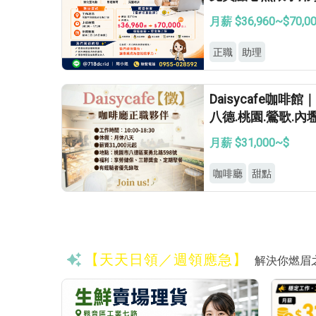
無上限
月薪 $36,960~$70,0
正職
助理
Daisycafe咖
八德.桃園.鶯歌.
月薪 $31,000~$
咖啡廳
甜點
【天天日領／週領應急】
解決你燃眉