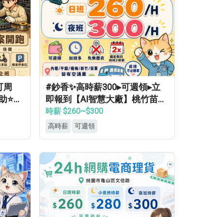
可周
#鈔香✨高時薪300▸可週領▸立
助⭐等
即報到【AI智慧大廠】桃竹苗專
車免費接送▸轉正福利優▸免經驗
時薪 $260~$300
高錄取
高時薪
可週領