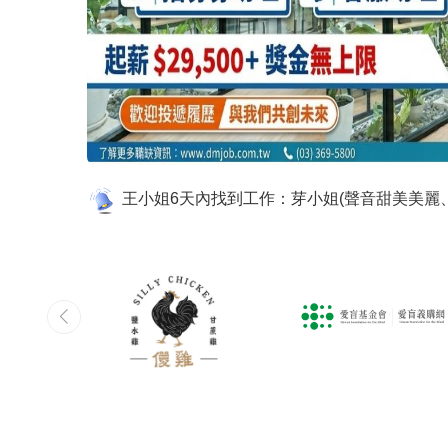
許小姐3天內找到工作：推薦芽小姐，熱心服務
※面試時，請勿交付提款卡及密碼、存摺、信
劉小姐4天內找到工作：周小姐 貼心 細心 並且
李小姐1天內找到工作：柯小姐服務態度很讚
王小姐6天內找到工作：芽小姐(聲音甜美美
【防詐宣導】切勿輕信任何管道所稱高薪聘請