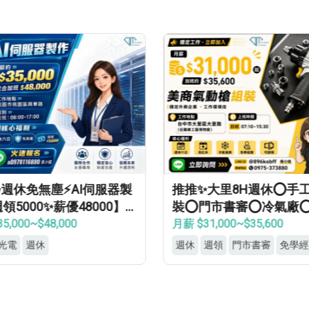
推✨大里8H週休⭕手工具組
⭐高時薪300｜周休8
⭕門市書審⭕冷氣廠⭕可週
領❝通訊設備組裝❝用
⭕見紅休✅
等當兵可❝免經驗
 $31,000~$35,600
時薪 $260~$300
周領
高時薪
求職
無經
休
週領
門市書審
免學經歷
不加班可