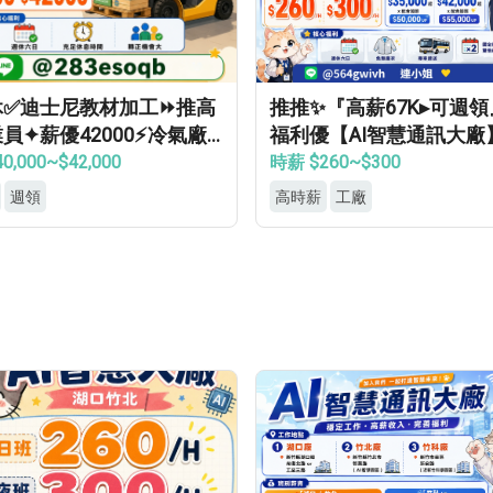
休✅迪士尼教材加工⏩推高
推推✨『高薪67K▸可週
員✦薪優42000⚡冷氣廠
福利優【AI智慧通訊大廠
轉正機會大
接送▸供機車位▸餐費補助
0,000~$42,000
時薪 $260~$300
上班
週領
高時薪
工廠