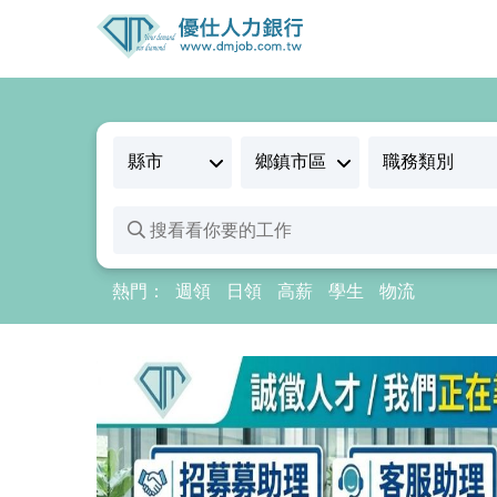
熱門：
週領
日領
高薪
學生
物流