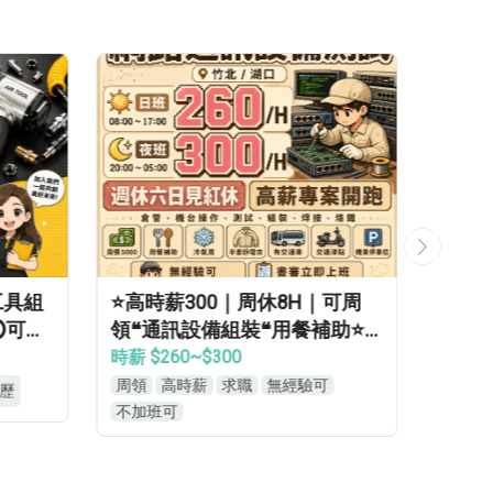
H｜可周
#鈔香✨高時薪300▸可週領▸立
推
餐補助⭐
即報到【AI智慧大廠】桃竹苗
作
專車免費接送▸轉正福利優▸免
免
時薪 $260~$300
月薪
經驗高錄取
驗可
高時薪
可週領
可不加班
週
週休二日
免經驗
免無塵衣