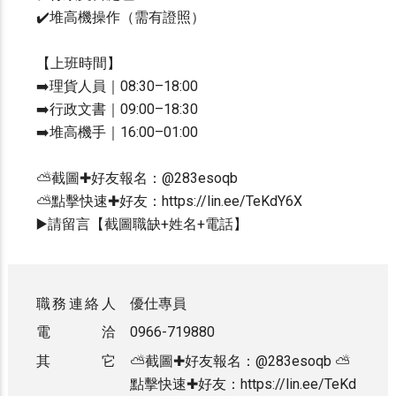
✔️堆高機操作（需有證照）
【上班時間】
➡️理貨人員｜08:30–18:00
➡️行政文書｜09:00–18:30
➡️堆高機手｜16:00–01:00
⛅截圖✚好友報名：@283esoqb
⛅點擊快速✚好友：https://lin.ee/TeKdY6X
▶️請留言【截圖職缺+姓名+電話】
職務連絡人
優仕專員
電 洽
0966-719880
其 它
⛅截圖✚好友報名：@283esoqb ⛅
點擊快速✚好友：https://lin.ee/TeKd