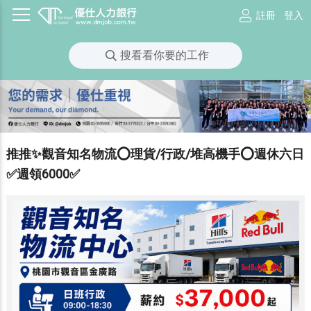
註冊
登入
搜看看你要的工作
推推✨觀音知名物流⭕理貨/行政/堆高機手⭕週休六日
✅週領6000✅