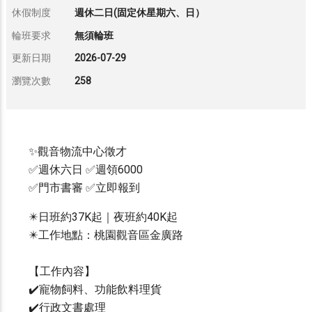
休假制度
週休二日(固定休星期六、日）
輪班要求
無須輪班
更新日期
2026-07-29
瀏覽次數
258
✨觀音物流中心徵才
✅週休六日 ✅週領6000
✅門市書審 ✅立即報到
✴️日班約37K起｜夜班約40K起
✴️工作地點：桃園觀音區金廣路
【工作內容】
✔️寵物飼料、功能飲料理貨
✔️行政文書處理