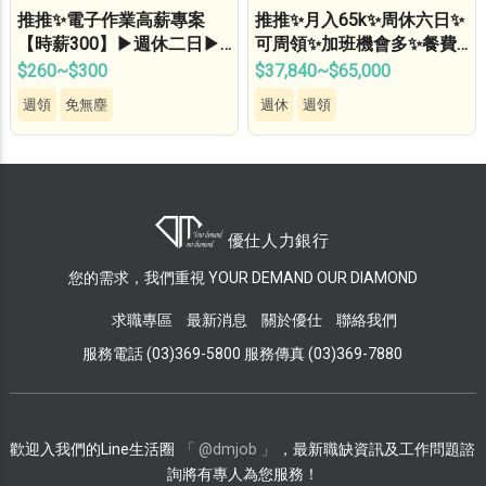
推推✨電子作業高薪專案
推推✨月入65k✨周休六日✨
【時薪300】▶週休二日▶週
可周領✨加班機會多✨餐費
領五千 ▶交通車▶免無塵
補助✨免費機車位✨無經驗
$260~$300
$37,840~$65,000
衣…
可…
週領
免無塵
週休
週領
您的需求，我們重視 YOUR DEMAND OUR DIAMOND
求職專區
最新消息
關於優仕
聯絡我們
服務電話 (03)369-5800 服務傳真 (03)369-7880
歡迎入我們的Line生活圈
「 @dmjob 」
，最新職缺資訊及工作問題諮
詢將有專人為您服務！