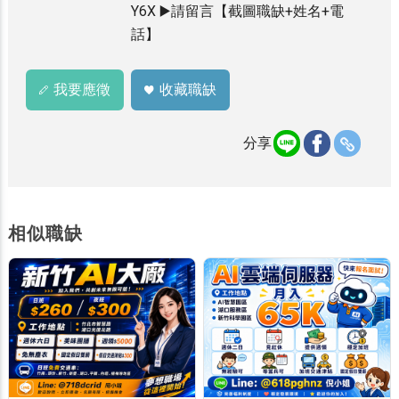
Y6X ▶️請留言【截圖職缺+姓名+電
話】
我要應徵
收藏職缺
分享
相似職缺