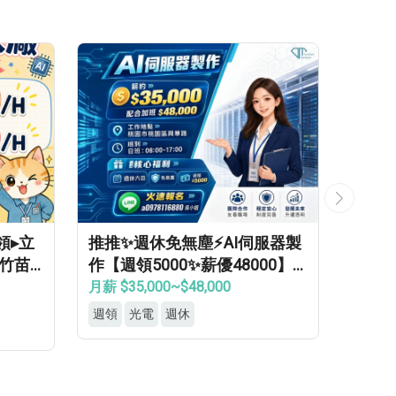
領▸立
推推✨週休免無塵⚡AI伺服器製
桃竹苗
作【週領5000✨薪優48000】
優▸免
免學經歷✔免健檢✔免輪班✔
月薪 $35,000~$48,000
週領
光電
週休