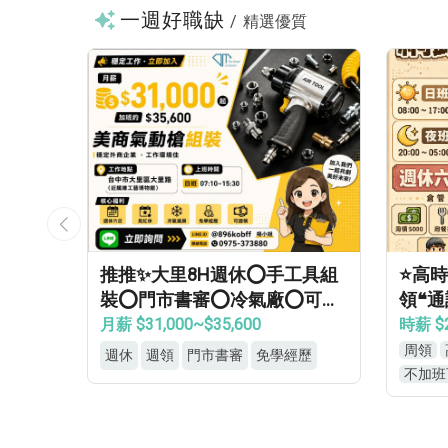
一週好職缺
/
精選優質
服器製
推推✨大里8H週休⭕手工具組
⭐高時
00】
裝⭕門市書審⭕冷氣廠⭕可週
領❝
班✔
領⭕見紅休✅
等當
月薪 $31,000~$35,600
時薪 $
周領
週休
週領
門市書審
免學經歷
不加班