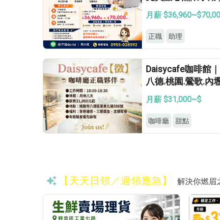
無上限
月薪 $36,960~$70,0
正職
助理
Daisycafe咖
八德.桃園.鶯歌.
月薪 $31,000~$
咖啡廳
甜點
【天天日領／週領應急】
解決你燃眉