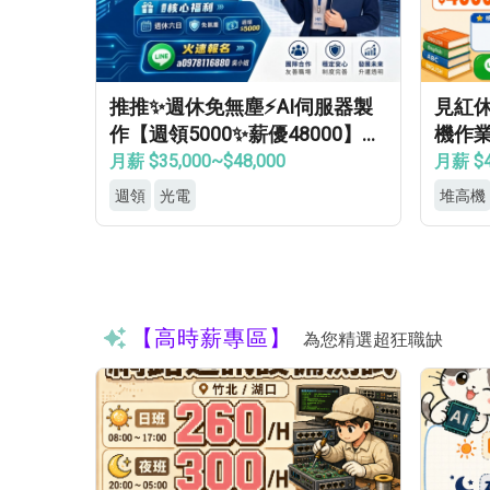
推推✨週休免無塵⚡AI伺服器製
見紅
作【週領5000✨薪優48000】免
機作業
學經歷✔免健檢✔免輪班✔
房✦
月薪 $35,000~$48,000
月薪 $4
週領
光電
堆高機
【高時薪專區】
為您精選超狂職缺