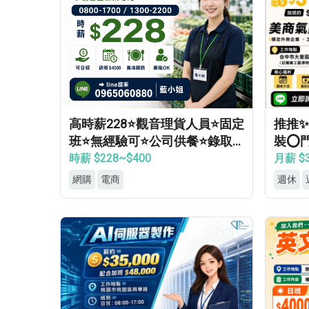
高時薪228⭐觀音理貨人員⭐固定
推推✨
班⭐無經驗可⭐公司供餐⭐錄取
裝⭕
率高
領⭕
時薪 $228~$400
月薪 $3
網購
電商
週休