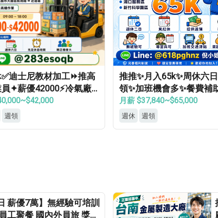
休✅迪士尼教材加工⏩推高
推推✨月入65k✨周休六
員✦薪優42000⚡冷氣廠
領✨加班機會多✨餐費補
轉正機會大
費機車位✨無經驗可
0,000~$42,000
月薪 $37,840~$65,000
週領
週休
週領
日 薪優7萬】無經驗可培訓
員工聚餐 國內外員旅 獎金