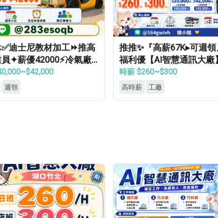
休✅迪士尼教材加工⏩推高
推推✨『高薪67K▸可週
員✦薪優42000⚡冷氣廠
福利優【AI智慧通訊大廠
轉正機會大
接送▸供機車位▸餐費補助
0,000~$42,000
時薪 $260~$300
上班
週領
高時薪
工廠