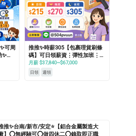
日✨可周
推推✨時薪305【包裹理貨刷條
助✨免
碼】可日領薪資⋮彈性加班⋮免
健檢⋮免無塵⋮免學經驗⍢
月薪 $37,840~$67,000
日領
週領
推推✨台南/新市/安定⭐【鋁合金屬製造大
廠】⭕無經驗可⭕做四休二⭕錄取即正職