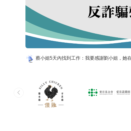
許小姐3天內找到工作：推薦芽小姐，熱心服務
※面試時，請勿交付提款卡及密碼、存摺、信
劉小姐4天內找到工作：周小姐 貼心 細心 並且
李小姐1天內找到工作：柯小姐服務態度很讚
王小姐6天內找到工作：芽小姐(聲音甜美美
【防詐宣導】切勿輕信任何管道所稱高薪聘請
陳小姐2天內找到工作：感謝王小姐，她在不
蔡小姐5天內找到工作：我要感謝劉小姐，她