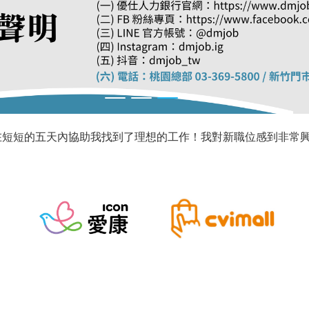
、工作內容介紹詳細、服務周到親切!!
用卡或個人證件正本予求職公司保管，影本僅為求職使用並告知
耐心主動詢問 關心求職者狀況 非常nice的做好自己的職務 五
，也很熱情，很有耐心一一回答我的問題，超級推薦!
麗、工作內容介紹詳細、服務周到親切）
赴緬甸工作的話術，切保自身求職安全。
到兩天的時間內幫我找到了適合的工作！我喜愛我的新職位！
在短短的五天內協助我找到了理想的工作！我對新職位感到非常