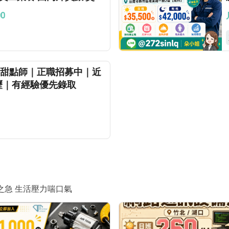
00
啡館｜甜點師｜正職招募中｜近
內壢｜有經驗優先錄取
之急 生活壓力喘口氣