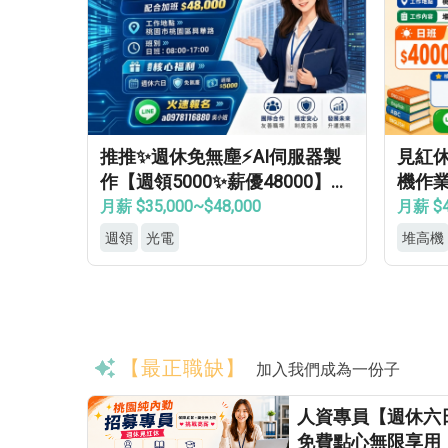
推推✨週休免無塵⚡AI伺服器製
見紅
作【週領5000✨薪優48000】免
機作業
學經歷✔免健檢✔免輪班✔
房✦
月薪 $35,000~$48,000
月薪 $4
週領
光電
堆高機
【最正職缺】
加入我們成為一份子
人資專員【週休六
免費點心無限享用 