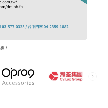
雇主在「優仕人力銀行」看到此職缺。
星好評喔！
興奮！