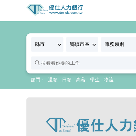
熱門：
週領
日領
高薪
學生
物流