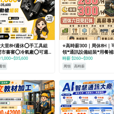
大里8H週休⭕手工具組
⭐高時薪300｜周休8H｜
門市書審⭕冷氣廠⭕可週
領❝通訊設備組裝❝用餐補
見紅休✅
當兵可❝免經驗
1,000~$35,600
時薪 $260~$300
週領
周領
高時薪