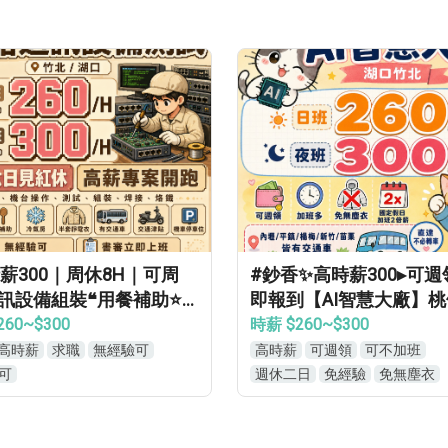
薪300｜周休8H｜可周
#鈔香✨高時薪300▸可週
通訊設備組裝❝用餐補助⭐
即報到【AI智慧大廠】
兵可❝免經驗
專車免費接送▸轉正福利
260~$300
時薪 $260~$300
經驗高錄取
高時薪
求職
無經驗可
高時薪
可週領
可不加班
可
週休二日
免經驗
免無塵衣