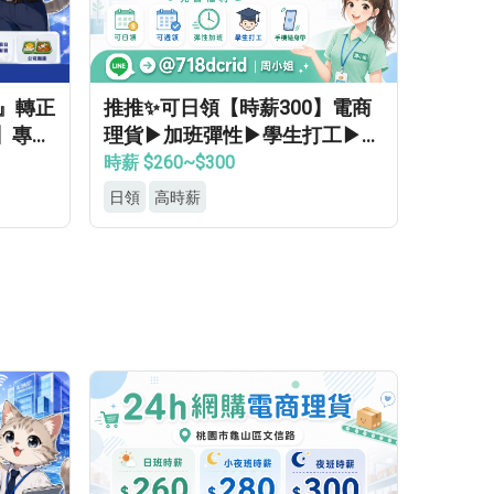
領』轉正
推推✨可日領【時薪300】電商
】專車
理貨▶加班彈性▶學生打工▶月
▸立即
休8天▶高錄取
時薪 $260~$300
日領
高時薪