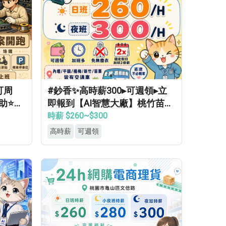
可周
#鈔香✨高時薪300▸可週領▸立
助⭐等
即報到【AI智慧大廠】桃竹苗專
車免費接送▸轉正福利優▸免經驗
時薪 $260~$300
高錄取
高時薪
可週領