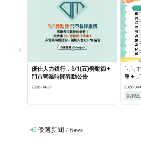
)端午節
優仕人力銀行．5/1(五)勞動節✦
⋱⋱ 
門市營業時間異動公告
單✦ 
2026-04-27
2026-04-
官網線
優選新聞
/
News