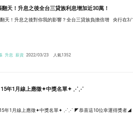
漲翻天！升息之後全台三貸族利息增加近30萬！
翻天！升息之後對你我的影響？全台三貸族負擔倍增 央行在3/
漲
升息
薪資
2022/03/23
人氣1352
115年1月線上應徵✦中獎名單✦ ⋰⋰
115年1月線上應徵✦中獎名單✦ ⋰⋰ ◤恭喜這10位幸運得獎者◢ 