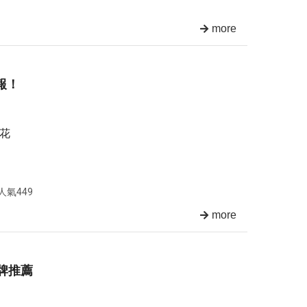
more
報！
邊花
人氣449
more
品牌推薦