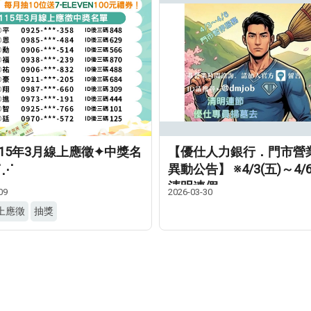
115年3月線上應徵✦中獎名
【優仕人力銀行．門市營
⋰⋰
異動公告】 ※4/3(五)～4/6
清明連假
09
2026-03-30
上應徵
抽獎