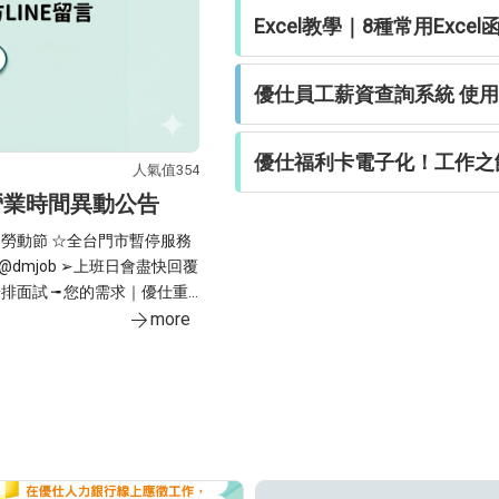
Excel教學｜8種常用Exce
優仕員工薪資查詢系統 使
優仕福利卡電子化！工作之
人氣值354
官網線上應徵 抽獎 中獎名單 禮券 7-Eleven
市營業時間異動公告
⋱⋱ 115年3月線上應徵✦中
⋱⋱ 115年3月線上應徵✦中獎名單✦ ⋰⋰ ◤恭喜這10位幸運得獎者◢ ⁌▪獲得7-11禮
券100元▪⁍ 如何在優仕線上投履歷完成應徵 ❶完成會員註冊 ❷填寫履歷表 ❸找到喜
歡的工作按下【我要應徵】 領獎期限◆即日起至115╱3╱31止，逾期視同放棄 領獎時
tw/ ʟɪɴᴇ
more
間◆週一~週五▸09：00~11：30／13：
分證、居留證)