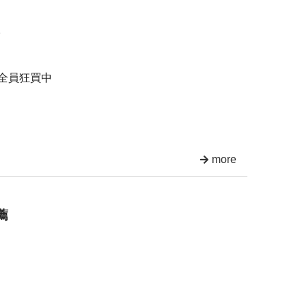
1全員狂買中
more
薦