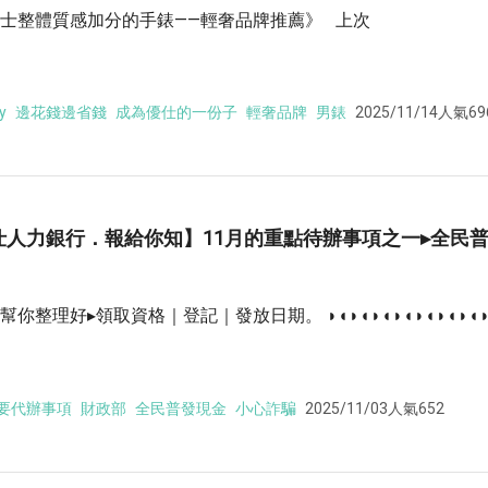
士整體質感加分的手錶——輕奢品牌推薦》 上次
y
邊花錢邊省錢
成為優仕的一份子
輕奢品牌
男錶
2025/11/14
人氣69
仕人力銀行．報給你知】11月的重點待辦事項之一▸全民普
幫你整理好▸領取資格｜登記｜發放日期。 ◗◖◗◖◗◖◗◖◗◖◗◖◗◖◗
重要代辦事項
財政部
全民普發現金
小心詐騙
2025/11/03
人氣652