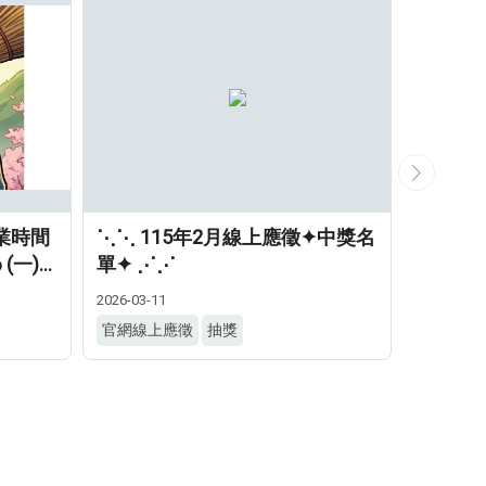
業時間
⋱⋱ 115年2月線上應徵✦中獎名
《優仕
 (一)✦
單✦ ⋰⋰
2026-03-11
2024-05-27
官網線上應徵
抽獎
反詐騙