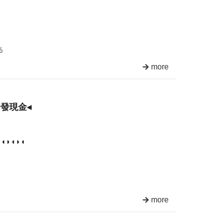
6
more
發現金◂
◖◗◖◗◖
more