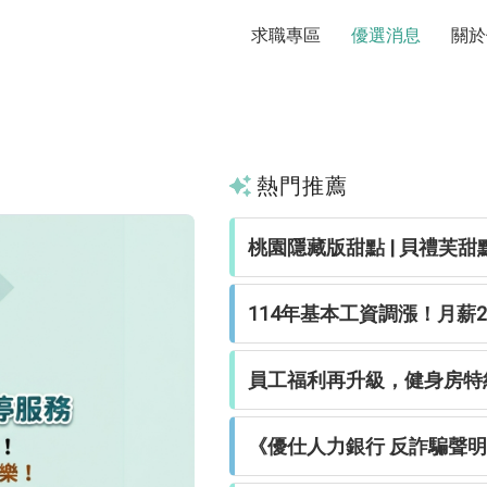
求職專區
優選消息
關於
熱門推薦
桃園隱藏版甜點 | 貝禮芙甜點工
114年基本工資調漲！月薪28
員工福利再升級，健身房特約
《優仕人力銀行 反詐騙聲