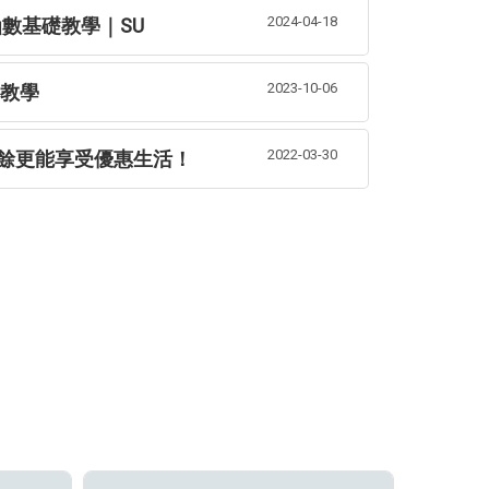
2024-04-18
l函數基礎教學｜SU
2023-10-06
用教學
2022-03-30
餘更能享受優惠生活！
人氣值374
獎名單✦ ⋰⋰
【優仕人力銀行．門市營
(一)✦清明連假
⚉ₒ॰°৹⚉ₒ॰°৹⚉ₒ॰°৹⚉ₒ॰°৹⚉ₒ॰°৹ 【優仕人力銀行．門市營業時間異動公告】 ※4/3(五)～
4/6 (一)✦清明連假 ☆全台門市暫停服務☆ 非營業時間諮詢，請加入官方LINE留言 ➢I
30~17：00 領獎資格◆限本人持證件領獎(身
more
D請搜尋：@dmjob ➢上班日會盡快回覆唷！ ◂官網維持正
歷，快速安排面試 ╼ 您的