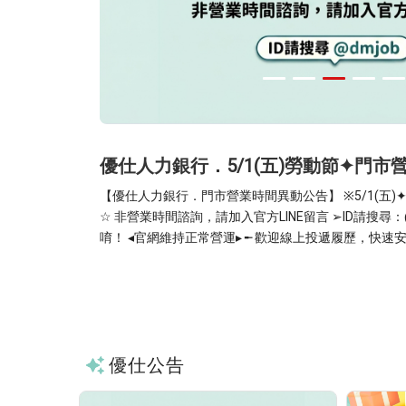
人氣值171
間異動公告
優仕人力銀行．5/1(五)勞動節✦門
【優仕人力銀行．門市營業時間異動公告】 ※5/1(五)✦勞動節 ☆全台門市暫停服務
☆ 非營業時間諮詢，請加入官方LINE留言 ➢ID請搜尋：@dmjob ➢上班日會盡快回覆
唷！ ◂官網維持正常營運▸ ╾ 歡迎線上投遞履歷，快速安排面試 ╼ 您的需求｜優仕重
more
視 ☎︎03-369-5800 優仕官網☛https://www.dmjob.com.
優仕公告