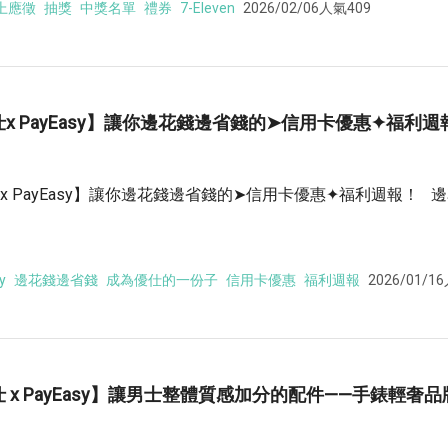
上應徵
抽獎
中獎名單
禮券
7-Eleven
2026/02/06
人氣409
x PayEasy】讓你邊花錢邊省錢的➤信用卡優惠✦福利週
x PayEasy】讓你邊花錢邊省錢的➤信用卡優惠✦福利週報！ 
y
邊花錢邊省錢
成為優仕的一份子
信用卡優惠
福利週報
2026/01/16
 x PayEasy】讓男士整體質感加分的配件——手錶輕奢