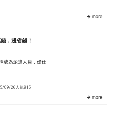
more
邊花錢．邊省錢！
擇成為派遣人員，優仕
5/09/26
人氣815
more