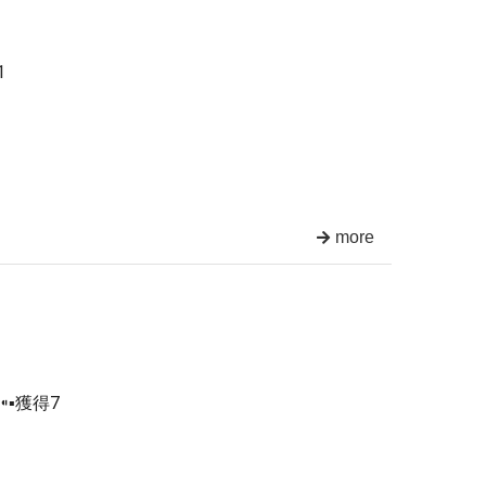
1
more
⁌▪獲得7