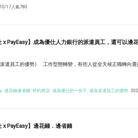
10/17
人氣780
 x PayEasy】成為優仕人力銀行的派遣員工，還可以
派遣員工的優勢》 工作型態轉變，有些人從全天候正職轉向選
y
邊花錢邊省錢
特約商店
成為優仕的一份子
成為派遣員工的優勢
202
 x PayEasy】邊花錢．邊省錢