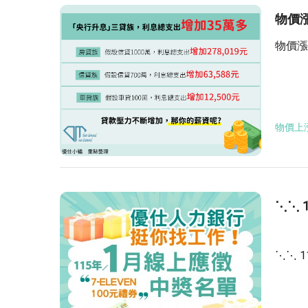
物價
物價漲
物價上
⋱⋱ 
⋱⋱ 