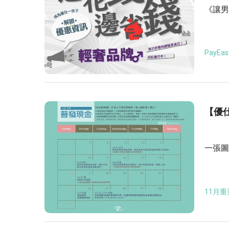
《讓男
PayEas
【優
一張圖
11月