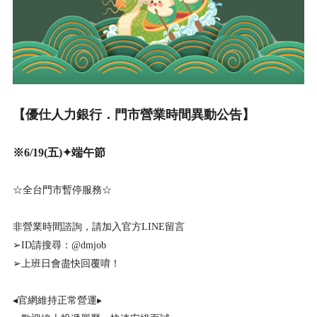
【優仕人力銀行．門市營業時間異動公告】
※6/19(五)✦端午節
☆全台門市暫停服務☆
非營業時間諮詢，請加入官方LINE留言
➢ID請搜尋：@dmjob
➢上班日會盡快回覆唷！
◂官網維持正常營運▸