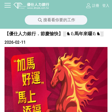
註冊
登入
搜看看你要的工作
【優仕人力銀行．節慶愉快】░♞♘馬年來囉♘♞░
2026-02-11