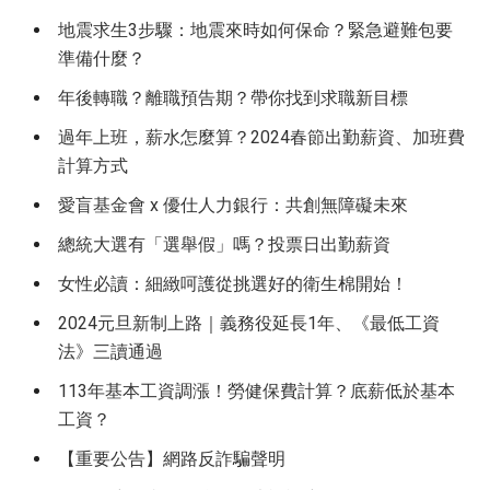
地震求生3步驟：地震來時如何保命？緊急避難包要
準備什麼？
年後轉職？離職預告期？帶你找到求職新目標
過年上班，薪水怎麼算？2024春節出勤薪資、加班費
計算方式
愛盲基金會 x 優仕人力銀行：共創無障礙未來
總統大選有「選舉假」嗎？投票日出勤薪資
女性必讀：細緻呵護從挑選好的衛生棉開始！
2024元旦新制上路｜義務役延長1年、《最低工資
法》三讀通過
113年基本工資調漲！勞健保費計算？底薪低於基本
工資？
【重要公告】網路反詐騙聲明