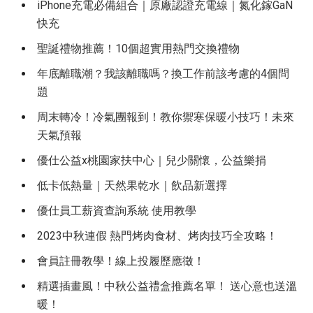
iPhone充電必備組合｜原廠認證充電線｜氮化鎵GaN
快充
聖誕禮物推薦！10個超實用熱門交換禮物
年底離職潮？我該離職嗎？換工作前該考慮的4個問
題
周末轉冷！冷氣團報到！教你禦寒保暖小技巧！未來
天氣預報
優仕公益x桃園家扶中心｜兒少關懷，公益樂捐
低卡低熱量｜天然果乾水｜飲品新選擇
優仕員工薪資查詢系統 使用教學
2023中秋連假 熱門烤肉食材、烤肉技巧全攻略！
會員註冊教學！線上投履歷應徵！
精選插畫風！中秋公益禮盒推薦名單！ 送心意也送溫
暖！