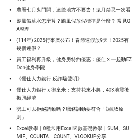
農曆七月鬼門開，這些地方不要去！鬼月禁忌一次看
颱風假薪水怎麼算？颱風假放假標準是什麼？ 常見Q
A整理
(114年) 2025行事曆公布！春節連假放9天！2025有
幾個連假？
員工福利再升級，健身房特約優惠：優仕 × 一起動EZ
Don健身學院
《優仕人力銀行 反詐騙聲明》
優仕人力銀行 x 御皇米：支持花東小農，403地震後
振興經濟
勞工可以拒絕調動嗎？職務調動要符合「調動5原
則」
Excel教學｜8種常用Excel函數基礎教學｜SUM、SU
MIF、COUNTA、COUNT、VLOOKUP分享