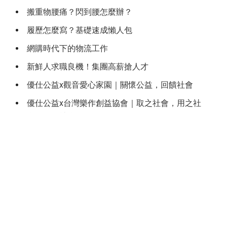
搬重物腰痛？閃到腰怎麼辦？
履歷怎麼寫？基礎速成懶人包
網購時代下的物流工作
新鮮人求職良機！集團高薪搶人才
優仕公益x觀音愛心家園｜關懷公益，回饋社會
優仕公益x台灣樂作創益協會｜取之社會，用之社
會，回饋社會
優仕福利卡電子化！工作之餘更能享受優惠生活！
物價漲翻天！升息之後全台三貸族利息增加近30萬！
新冠疫情下「宅經濟」爆發，助您挺進『高薪』時代