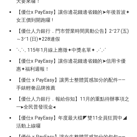
天要來囉！
【優仕x PayEasy】讓你邊花錢邊省錢的➤年後首波✦
女王價到開跑囉 !
【優仕人力銀行．門市營業時間異動公告】2ᐟ27 (五)
～3ᐟ1 (日)✦228連假
⋱⋱ 115年1月線上應徵✦中獎名單✦ ⋰⋰
【優仕x PayEasy】讓你邊花錢邊省錢的➤信用卡優
惠✦福利週報！
【優仕 x PayEasy】讓男士整體質感加分的配件——
手錶輕奢品牌推薦
【優仕人力銀行．報給你知】11月的重點待辦事項之
一▸全民普發現金◂
【優仕x PayEasy】年度最大檔◤雙11全員狂買中◢
活動上線囉
【優仕 x PayEasy】讓女生整體質感加分的包包——