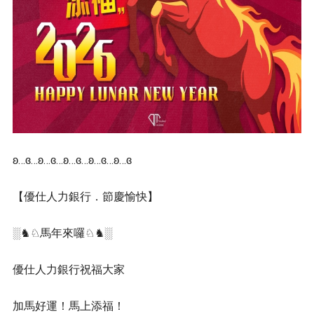
ʚ…ɞ…ʚ…ɞ…ʚ…ɞ…ʚ…ɞ…ʚ…ɞ
【優仕人力銀行．節慶愉快】
░♞♘馬年來囉♘♞░
優仕人力銀行祝福大家
加馬好運！馬上添福！