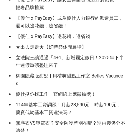
輕奢品牌推薦
【優仕 x PayEasy】成為優仕人力銀行的派遣員工，
還可以邊花錢．邊省錢！
【優仕 x PayEasy】邊花錢．邊省錢
★出去走走★【好時節休閒農場】
立法院三讀通過「4+1」新增國定假日！2025年下半
年連假重磅整理來了
桃園隱藏版甜點 | 貝禮芙甜點工作室 Belles Vacance
s
優仕挺你找工作！官網線上應徵抽獎！
114年基本工資調漲！月薪28,590元，時薪190元，
薪資低於基本工資違法嗎？
無塵衣VS靜電衣？安全防護差別在哪？別再傻傻分不
清楚！