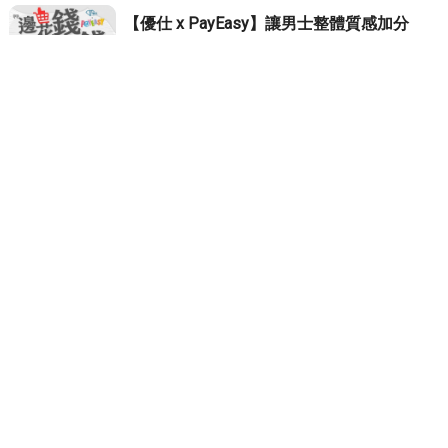
【優仕 x PayEasy】讓男士整體質感加分
的配件——手錶輕奢品牌推薦
《讓男士整體質感加分的手錶——輕奢品牌
推薦》 上次
PayEasy
邊花錢邊省錢
成為優仕的一份子
輕奢品牌
男錶
2025/11/14
人氣693
more
【優仕人力銀行．報給你知】11月的重點
待辦事項之一▸全民普發現金◂
一張圖幫你整理好▸領取資格｜登記｜發放
日期。 ◗◖◗◖◗◖◗◖◗◖◗◖◗◖◗◖◗◖◗◖
11月重要代辦事項
財政部
全民普發現金
小心詐騙
2025/11/03
人氣651
more