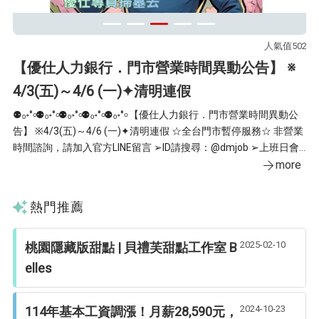
72
人氣值502
官
【優仕人力銀行．門市營業時間異動公告】 ※
4/3(五)～4/6 (一)✦清明連假
⋱
者◢
⚉ₒ॰°৹⚉ₒ॰°৹⚉ₒ॰°৹⚉ₒ॰°৹⚉ₒ॰°৹ 【優仕人力銀行．門市營業時間異動公
參
告】 ※4/3(五)～4/6 (一)✦清明連假 ☆全台門市暫停服務☆ 非營業
週五
e
工作按
時間諮詢，請加入官方LINE留言 ➢ID請搜尋：@dmjob ➢上班日會
領獎
同
盡快回覆唷！ ◂官網維持正常營運▸ ╾ 歡迎線上投遞履歷，快速安排
more
領
面試 ╼ 您的
熱門推薦
2025-02-10
桃園隱藏版甜點 | 貝禮芙甜點工作室 B
elles
2024-10-23
114年基本工資調漲！月薪28,590元，