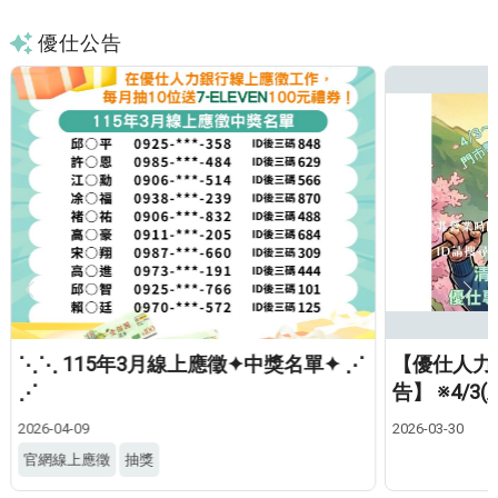
優仕公告
⋱⋱ 115年3月線上應徵✦中獎名單✦ ⋰
【優仕人力
⋰
告】 ※4/3
2026-04-09
2026-03-30
官網線上應徵
抽獎