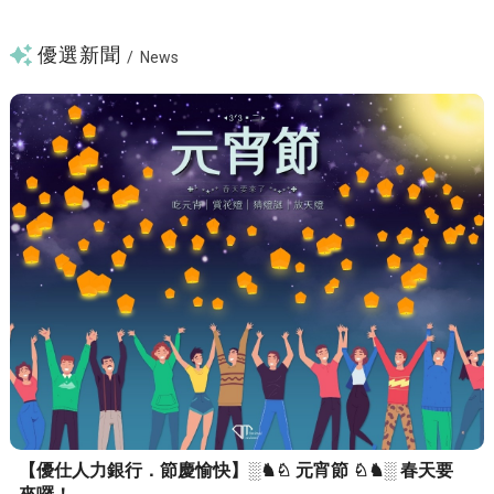
優選新聞
/
News
【優仕人力銀行．節慶愉快】░♞♘ 元宵節 ♘♞░ 春天要