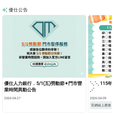
優仕公告
優仕人力銀行．5/1(五)勞動節✦門市營
⋱⋱ 115
業時間異動公告
⋰
2026-04-27
2026-04-09
官網線上應徵