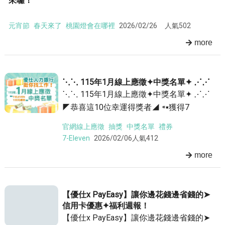
來囉！
元宵節
春天來了
桃園燈會在哪裡
2026/02/26
人氣502
more
⋱⋱ 115年1月線上應徵✦中獎名單✦ ⋰⋰
⋱⋱ 115年1月線上應徵✦中獎名單✦ ⋰⋰
◤恭喜這10位幸運得獎者◢ ⁌▪獲得7
官網線上應徵
抽獎
中獎名單
禮券
7-Eleven
2026/02/06
人氣412
more
【優仕x PayEasy】讓你邊花錢邊省錢的➤
信用卡優惠✦福利週報！
【優仕x PayEasy】讓你邊花錢邊省錢的➤