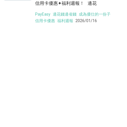
信用卡優惠✦福利週報！ 邊花
PayEasy
邊花錢邊省錢
成為優仕的一份子
信用卡優惠
福利週報
2026/01/16
人氣454
more
【優仕 x PayEasy】讓男士整體質感加分
的配件——手錶輕奢品牌推薦
《讓男士整體質感加分的手錶——輕奢品牌
推薦》 上次
PayEasy
邊花錢邊省錢
成為優仕的一份子
輕奢品牌
男錶
2025/11/14
人氣702
more