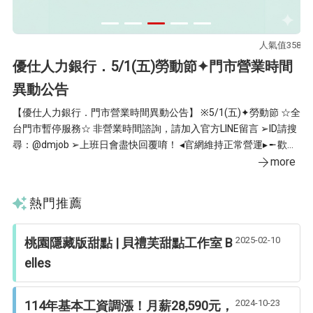
76
人氣值358
官
間
優仕人力銀行．5/1(五)勞動節✦門市營業時間
異動公告
⋱
者◢
【優仕人力銀行．門市營業時間異動公告】 ※5/1(五)✦勞動節 ☆全
成
台門市暫停服務☆ 非營業時間諮詢，請加入官方LINE留言 ➢ID請搜
期
尋：@dmjob ➢上班日會盡快回覆唷！ ◂官網維持正常營運▸ ╾ 歡迎
▸
e
線上投遞履歷，快速安排面試 ╼ 您的需求｜優仕重視 ☎︎03-369-58
more
(
00 優仕官網☛https://www.dmjob.com.tw/ ʟɪɴᴇ
熱門推薦
2025-02-10
桃園隱藏版甜點 | 貝禮芙甜點工作室 B
elles
2024-10-23
114年基本工資調漲！月薪28,590元，