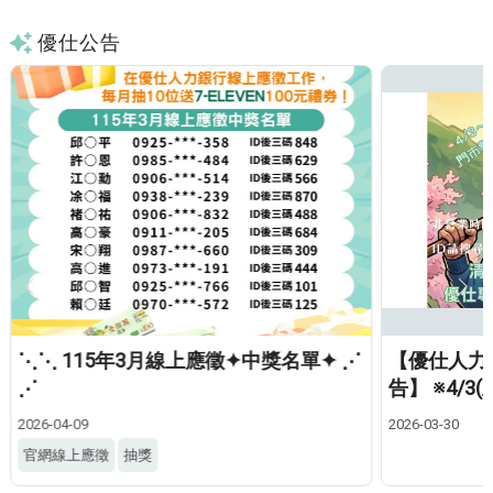
優仕公告
⋱⋱ 115年3月線上應徵✦中獎名單✦ ⋰
【優仕人力
⋰
告】 ※4/3
2026-04-09
2026-03-30
官網線上應徵
抽獎