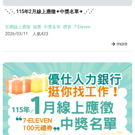
⋱⋱ 115年2月線上應徵✦中獎名單✦ ⋰⋰
官網線上應徵
抽獎
中獎名單
禮券
7-Eleven
2026/03/11
人氣423
more