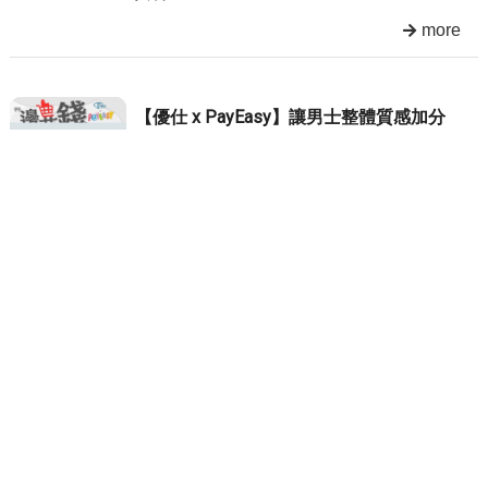
more
【優仕 x PayEasy】讓男士整體質感加分
的配件——手錶輕奢品牌推薦
《讓男士整體質感加分的手錶——輕奢品牌
推薦》 上次
PayEasy
邊花錢邊省錢
成為優仕的一份子
輕奢品牌
男錶
2025/11/14
人氣696
more
【優仕人力銀行．報給你知】11月的重點
待辦事項之一▸全民普發現金◂
一張圖幫你整理好▸領取資格｜登記｜發放
日期。 ◗◖◗◖◗◖◗◖◗◖◗◖◗◖◗◖◗◖◗◖