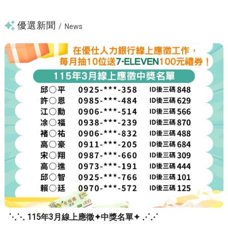
優選新聞
/
News
⋱⋱ 115年3月線上應徵✦中獎名單✦ ⋰⋰