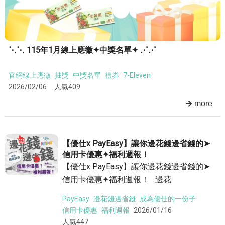
⋱⋱ 115年1月線上應徵✦中獎名單✦ ⋰⋰
官網線上應徵
抽獎
中獎名單
禮券
7-Eleven
2026/02/06
人氣409
more
【優仕x PayEasy】讓你邊花錢邊省錢的➤
信用卡優惠✦福利週報！
【優仕x PayEasy】讓你邊花錢邊省錢的➤
信用卡優惠✦福利週報！ 邊花
PayEasy
邊花錢邊省錢
成為優仕的一份子
信用卡優惠
福利週報
2026/01/16
人氣447