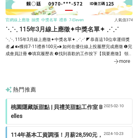
53
官網線上應徵 抽獎 中獎名單 禮券 7-Eleven
人氣值374
間
⋱⋱ 115年3月線上應徵✦中獎名單✦ ⋰⋰
4
⋱⋱ 115年3月線上應徵✦中獎名單✦ ⋰⋰ ◤恭喜這10位幸運得獎
者◢ ⁌▪獲得7-11禮券100元▪⁍ 如何在優仕線上投履歷完成應徵 ❶完
⚉ₒ॰
成會員註冊 ❷填寫履歷表 ❸找到喜歡的工作按下【我要應徵】 領獎
告】 ※4/3(五)～4/6 (一
期限◆即日起至115╱3╱31止，逾期視同放棄 領獎時間◆週一~週五
more
時
▸09：00~11：30／13：30~17：00 領獎資格◆限本人持證件領獎
e
盡快回覆唷
(身分證、居留證)
熱門推薦
2025-02-10
桃園隱藏版甜點 | 貝禮芙甜點工作室 B
elles
2024-10-23
114年基本工資調漲！月薪28,590元，