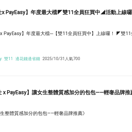
x PayEasy】年度最大檔◤雙11全員狂買中◢活動上線囉
x PayEasy】年度最大檔─【雙11全員狂買中】上線囉！ ◤雙1
y
雙11
邊花錢邊省錢
2025/10/31
人氣700
 x PayEasy】讓女生整體質感加分的包包——輕奢品牌推
生整體質感加分的包包——輕奢品牌推薦》