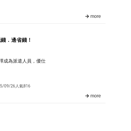
more
邊花錢．邊省錢！
擇成為派遣人員，優仕
5/09/26
人氣816
more