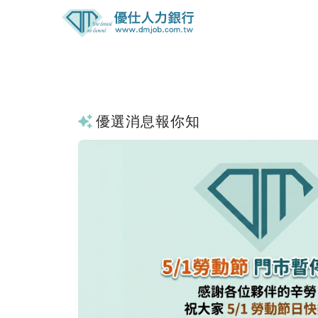
優選消息報你知