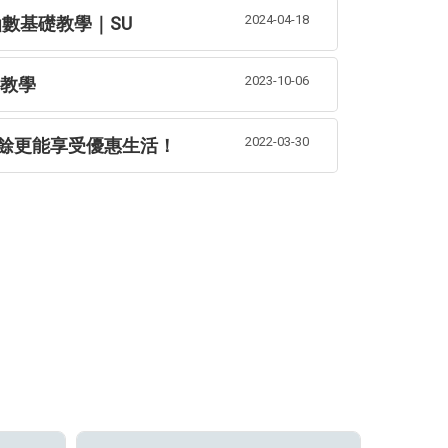
2024-04-18
l函數基礎教學｜SU
2023-10-06
用教學
2022-03-30
餘更能享受優惠生活！
人氣值375
獎名單✦ ⋰⋰
【優仕人力銀行．門市營
(一)✦清明連假
⚉ₒ॰°৹⚉ₒ॰°৹⚉ₒ॰°৹⚉ₒ॰°৹⚉ₒ॰°৹ 【優仕人力銀行．門市營業時間異動公告】 ※4/3(五)～
4/6 (一)✦清明連假 ☆全台門市暫停服務☆ 非營業時間諮詢，請加入官方LINE留言 ➢I
30~17：00 領獎資格◆限本人持證件領獎(身
more
D請搜尋：@dmjob ➢上班日會盡快回覆唷！ ◂官網維持正
歷，快速安排面試 ╼ 您的