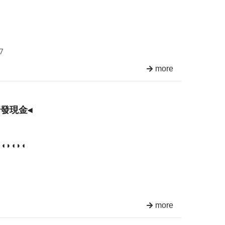
7
more
發現金◂
◖◗◖◗◖
more