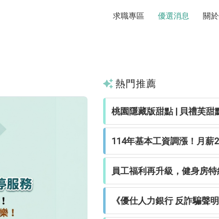
求職專區
優選消息
關於
熱門推薦
桃園隱藏版甜點 | 貝禮芙甜點工
114年基本工資調漲！月薪28
員工福利再升級，健身房特約
《優仕人力銀行 反詐騙聲