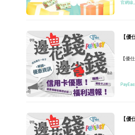
官網線
【優仕
【優仕
PayEas
【優仕