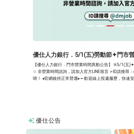
人氣值172
間異動公告
優仕人力銀行．5/1(五)勞動節✦門
【優仕人力銀行．門市營業時間異動公告】 ※5/1(五)✦勞動節 ☆全台門市暫停服務
☆ 非營業時間諮詢，請加入官方LINE留言 ➢ID請搜尋：@dmjob ➢上班日會盡快回覆
唷！ ◂官網維持正常營運▸ ╾ 歡迎線上投遞履歷，快速安排面試 ╼ 您的需求｜優仕重
more
視 ☎︎03-369-5800 優仕官網☛https://www.dmjob.com.
優仕公告