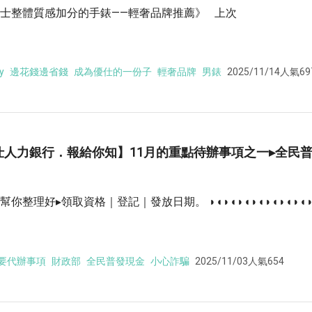
士整體質感加分的手錶——輕奢品牌推薦》 上次
y
邊花錢邊省錢
成為優仕的一份子
輕奢品牌
男錶
2025/11/14
人氣69
仕人力銀行．報給你知】11月的重點待辦事項之一▸全民普
幫你整理好▸領取資格｜登記｜發放日期。 ◗◖◗◖◗◖◗◖◗◖◗◖◗◖◗
重要代辦事項
財政部
全民普發現金
小心詐騙
2025/11/03
人氣654