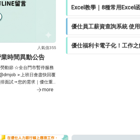
Excel教學｜8種常用Exce
優仕員工薪資查詢系統 使
優仕福利卡電子化！工作之
人氣值355
官網線上應徵 抽獎 中獎名單 禮券 7-Eleven
市營業時間異動公告
⋱⋱ 115年3月線上應徵✦中
⋱⋱ 115年3月線上應徵✦中獎名單✦ ⋰⋰ ◤恭喜這10位幸運得獎者◢ ⁌▪獲得7-11禮
券100元▪⁍ 如何在優仕線上投履歷完成應徵 ❶完成會員註冊 ❷填寫履歷表 ❸找到喜
歡的工作按下【我要應徵】 領獎期限◆即日起至115╱3╱31止，逾期視同放棄 領獎時
tw/ ʟɪɴᴇ
more
間◆週一~週五▸09：00~11：30／13：
分證、居留證)