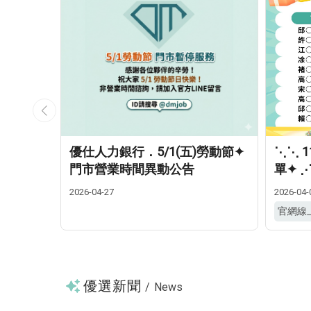
優仕人力銀行．5/1(五)勞動節✦
⋱⋱ 115年3月線
門市營業時間異動公告
單✦ ⋰⋰
2026-04-27
2026-04-09
官網線上應徵
抽獎
優選新聞
/
News