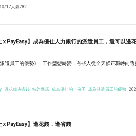
10/17
人氣782
 x PayEasy】成為優仕人力銀行的派遣員工，還可以
派遣員工的優勢》 工作型態轉變，有些人從全天候正職轉向選
y
邊花錢邊省錢
特約商店
成為優仕的一份子
成為派遣員工的優勢
202
 x PayEasy】邊花錢．邊省錢