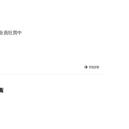
1全員狂買中
more
薦