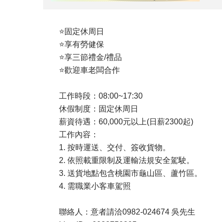
⭐
固定休周日
⭐
享有勞健保
⭐
享三節禮金/禮品
⭐
歡迎車老闆合作
工作時段
：
08:00~17:30
休假制度
：
固定休周日
薪資待遇
：
60,000元以上(日薪2300起)
工作內容
：
1. 按時運送、交付、簽收貨物。
2. 依照載重限制及運輸法規安全駕駛。
3. 送貨地點包含桃園市龜山區、蘆竹區。
4. 需職業小客車駕照
聯絡人
：
意者請洽0982-024674 吳先生