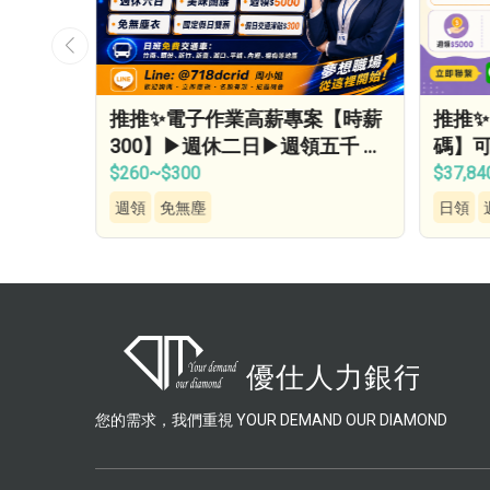
【鋁合
推推✨電子作業高薪專案【時薪
推推✨
驗可⭕做
300】▶週休二日▶週領五千 ▶交
碼】
通車▶免無塵衣…
健檢
$260~$300
$37,84
週領
免無塵
日領
您的需求，我們重視 YOUR DEMAND OUR DIAMOND