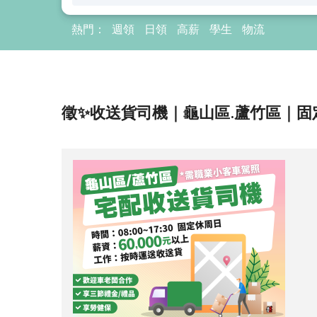
熱門：
週領
日領
高薪
學生
物流
徵✨收送貨司機｜龜山區.蘆竹區｜固