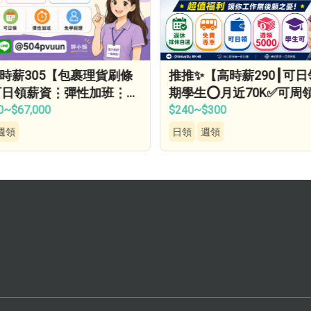
時薪305【包裹理貨刷條
推推✨【高時薪290┃可
可日領薪資⋮彈性加班⋮免
期學生⭕月近70K✅可周
⋮免無塵⋮免學經驗…
期學生✅等當兵✅免…
0~$67,000
$240~$300
週領
日領
週領