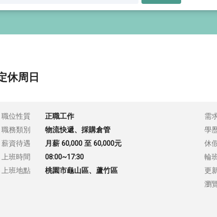
定休周日
職位性質
正職工作
需
職務類別
物流快遞、採購倉管
學
薪資待遇
月薪 60,000 至 60,000元
休
上班時間
08:00~17:30
輪
上班地點
桃園市龜山區、蘆竹區
更
瀏