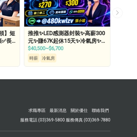
日領】短
推推✨LED感測器封裝✨高薪300
推推✨日
領✅長
元✨賺67K起休15天✨冷氣房✨
0】✨
供汽機車位✨…
標獎金
$40,500~$6,700
$235~$
時薪
冷氣房
日領
獎
求職專區
最新消息
關於優仕
聯絡我們
服務電話 (03)369-5800 服務傳真 (03)369-7880