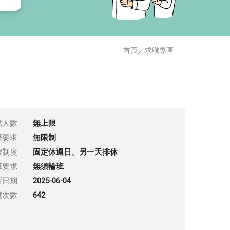
首頁
／
求職專區
求人數
無上限
歷要求
無限制
假制度
固定休週日、另一天排休
班要求
無須輪班
新日期
2025-06-04
覽次數
642