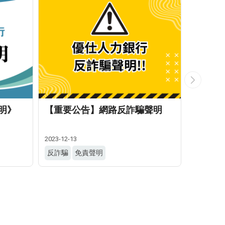
明》
【重要公告】網路反詐騙聲明
優仕公
關懷，
2023-12-13
2023-11-13
反詐騙
免責聲明
公益
企