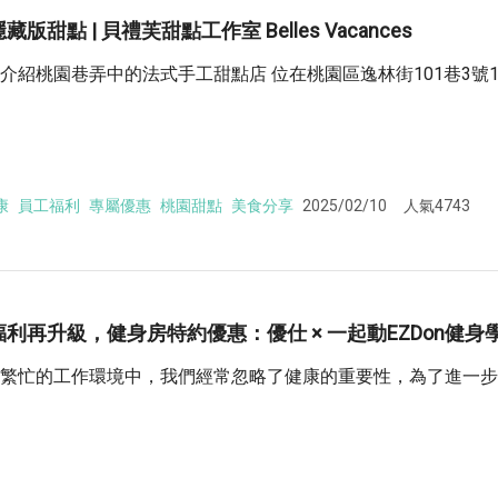
桃園隱藏版甜點 | 貝禮芙甜點工作室 Belles Vacances
介紹桃園巷弄中的法式手工甜點店 位在桃園區逸林街101巷3號
康
員工福利
專屬優惠
桃園甜點
美食分享
2025/02/10
人氣4743
利再升級，健身房特約優惠：優仕 × 一起動EZDon健身
繁忙的工作環境中，我們經常忽略了健康的重要性，為了進一步