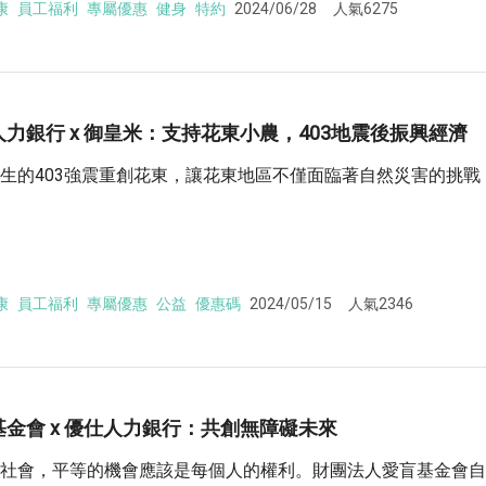
康
員工福利
專屬優惠
健身
特約
2024/06/28
人氣6275
力銀行 x 御皇米：支持花東小農，403地震後振興經濟
生的403強震重創花東，讓花東地區不僅面臨著自然災害的挑
康
員工福利
專屬優惠
公益
優惠碼
2024/05/15
人氣2346
基金會 x 優仕人力銀行：共創無障礙未來
社會，平等的機會應該是每個人的權利。財團法人愛盲基金會自1