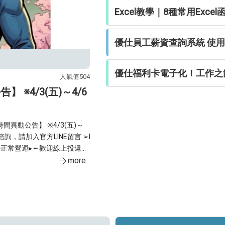
Excel教學｜8種常用Exce
優仕員工薪資查詢系統 使
優仕福利卡電子化！工作之
人氣值504
官網線上應徵 抽獎 中獎名單 禮券 7-Eleven
※4/3(五)～4/6
⋱⋱ 115年2月線上應徵✦中
⋱⋱ 115年2月線上應徵✦中獎名單✦ ⋰⋰ ◤恭喜這10位幸運得獎者◢ ⁌▪獲得7-11禮
券100元▪⁍ 只要在優仕線上投履歷完成應徵 即可參加每月抽7-11禮券： ❶完成會員
註冊 ❷填寫履歷表 ❸找到喜歡的工作按下【我要應徵】 領獎期限◆
31止，逾期視同放棄 領獎時間◆週一~週五▸09
獎資格◆限本
more