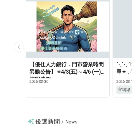
徵✦中獎名
【優仕人力銀行．門市營業時間
⋱⋱ 
異動公告】 ※4/3(五)～4/6 (一)✦
單✦ 
清明連假
2026-03-30
2026-03-
官網線
優選新聞
/
News