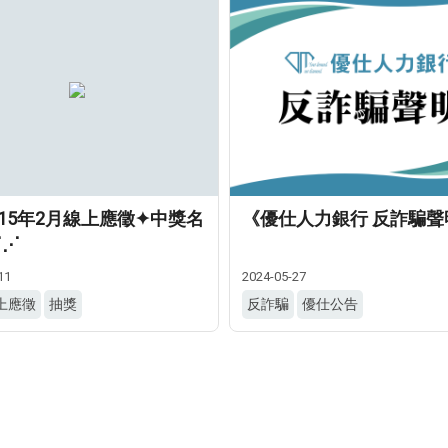
115年2月線上應徵✦中獎名
《優仕人力銀行 反詐騙聲
⋰⋰
11
2024-05-27
上應徵
抽獎
反詐騙
優仕公告