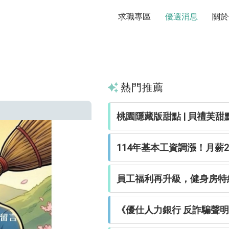
求職專區
優選消息
關於
熱門推薦
桃園隱藏版甜點 | 貝禮芙甜點工
114年基本工資調漲！月薪28
員工福利再升級，健身房特約
《優仕人力銀行 反詐騙聲