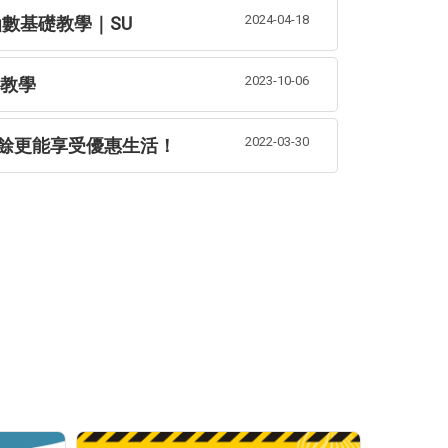
2024-04-18
l函數基礎教學｜SU
2023-10-06
用教學
2022-03-30
餘更能享受優惠生活！
人氣值422
端午節 粽子
獎名單✦ ⋰⋰
優仕人力銀行．6/19
【優仕人力銀行．門市營業時間異動公告】 ※6/19(五)✦端
☆ 非營業時間諮詢，請加入官方LINE留言 ➢ID請搜尋：@dmjob ➢上班日會盡快回覆
即日起至115╱3╱
唷！ ◂官網維持正常營運▸ ╾ 歡迎線上投遞履歷，快速安排面試 ╼ 您的需求｜優仕重
：00~11：30／13：30~17：00 領
more
視 ☎︎03-369-5800 優仕官網☛http