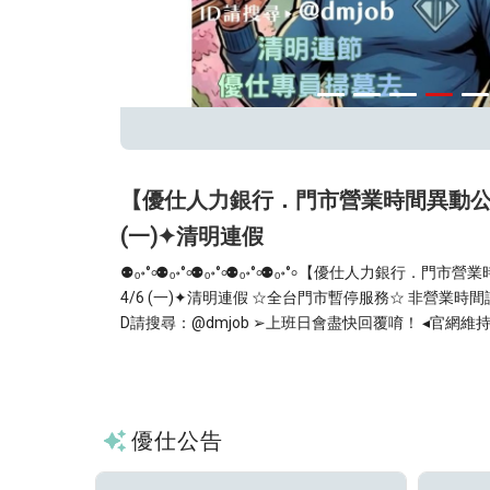
人氣值373
【優仕人力銀行．門市營業時間異動公告】 
(一)✦清明連假
⚉ₒ॰°৹⚉ₒ॰°৹⚉ₒ॰°৹⚉ₒ॰°৹⚉ₒ॰°৹ 【優仕人力銀行．門市營業時間異動公告】 ※4/3(五)～
4/6 (一)✦清明連假 ☆全台門市暫停服務☆ 非營業時間諮詢，請加入官方LINE留言 ➢I
◆限本人持證件領獎(身
more
D請搜尋：@dmjob ➢上班日會盡快回覆唷！ ◂官網維持正常營運▸ ╾ 歡迎線上投遞履
歷，快速安排面試 ╼ 您的
優仕公告