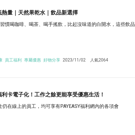
低熱量｜天然果乾水｜飲品新選擇
習慣喝咖啡、喝茶、喝手搖飲，比起沒味道的白開水，這些飲品
康
員工福利
專屬優惠
好物分享
2023/11/02
人氣2064
福利卡電子化！工作之餘更能享受優惠生活！
在線上的員工，均可享有PAYEASY福利網內的各項會