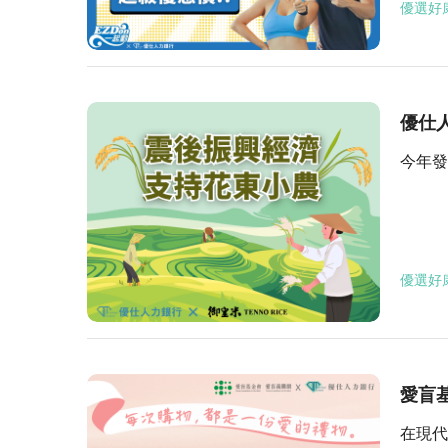
優選好
優仕人
今年發
優選好
愛盲
在現代