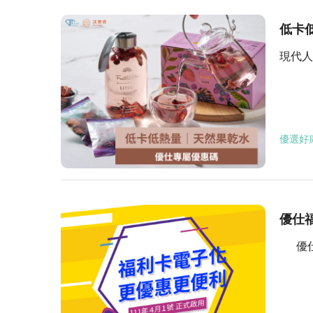
低卡
現代人
優選好
優仕
優仕仍