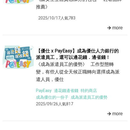
推薦》
2025/10/17
人氣783
more
【優仕 x PayEasy】成為優仕人力銀行的
派遣員工，還可以邊花錢．邊省錢！
《成為派遣員工的優勢》 工作型態轉
變，有些人從全天候正職轉向選擇成為派
遣人員，優仕
PayEasy
邊花錢邊省錢
特約商店
成為優仕的一份子
成為派遣員工的優勢
2025/09/26
人氣817
more