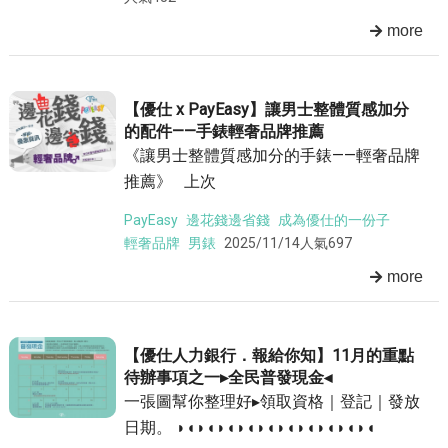
more
【優仕 x PayEasy】讓男士整體質感加分
的配件——手錶輕奢品牌推薦
《讓男士整體質感加分的手錶——輕奢品牌
推薦》 上次
PayEasy
邊花錢邊省錢
成為優仕的一份子
輕奢品牌
男錶
2025/11/14
人氣697
more
【優仕人力銀行．報給你知】11月的重點
待辦事項之一▸全民普發現金◂
一張圖幫你整理好▸領取資格｜登記｜發放
日期。 ◗◖◗◖◗◖◗◖◗◖◗◖◗◖◗◖◗◖◗◖