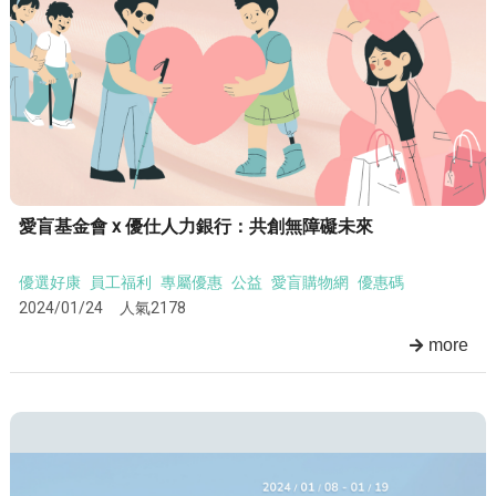
愛盲基金會 x 優仕人力銀行：共創無障礙未來
優選好康
員工福利
專屬優惠
公益
愛盲購物網
優惠碼
2024/01/24
人氣2178
more