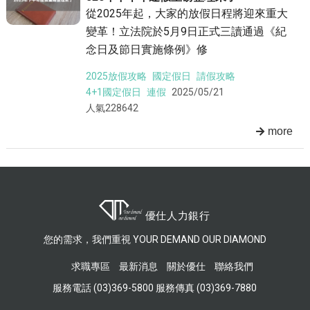
從2025年起，大家的放假日程將迎來重大
變革！立法院於5月9日正式三讀通過《紀
念日及節日實施條例》修
2025放假攻略
國定假日
請假攻略
4+1國定假日
連假
2025/05/21
人氣228642
more
您的需求，我們重視 YOUR DEMAND OUR DIAMOND
求職專區
最新消息
關於優仕
聯絡我們
服務電話 (03)369-5800 服務傳真 (03)369-7880