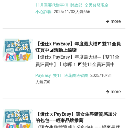
11月重要代辦事項
財政部
全民普發現金
小心詐騙
2025/11/03
人氣656
more
【優仕x PayEasy】年度最大檔◤雙11全員
狂買中◢活動上線囉
【優仕x PayEasy】年度最大檔─【雙11全
員狂買中】上線囉！ ◤雙11全員狂買中
PayEasy
雙11
邊花錢邊省錢
2025/10/31
人氣700
more
【優仕 x PayEasy】讓女生整體質感加分
的包包——輕奢品牌推薦
《讓女生整體質感加分的包包——輕奢品牌