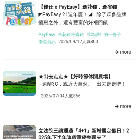
【優仕 x PayEasy】邊花錢．邊省錢
◤PayEasy 21週年慶！◢ 除了眾多品牌
優惠之外，還有豐富的好禮回饋
PayEasy
邊花錢邊省錢
成為優仕的一份子
優惠資訊
2025/09/12
人氣800
more
★出去走走★【好時節休閒農場】
遠離3C，親近大自然。 出去走走吧！
2025/07/04
人氣856
more
立法院三讀通過「4+1」新增國定假日！2
025年下半年連假重磅整理來了