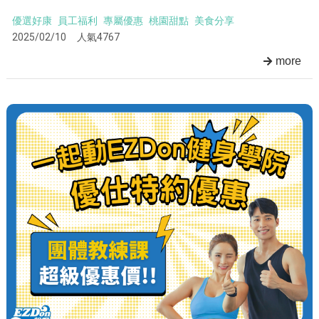
優選好康
員工福利
專屬優惠
桃園甜點
美食分享
2025/02/10
人氣4767
more