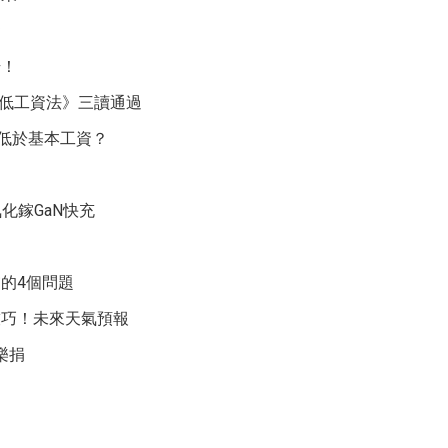
資
始！
最低工資法》三讀通過
薪低於基本工資？
化鎵GaN快充
的4個問題
技巧！未來天氣預報
樂捐