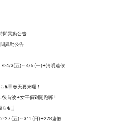
業時間異動公告
時間異動公告
3(五)～4/6 (一)✦清明連假
♘♞░ 春天要來囉！
➤年後首波✦女王價到開跑囉 !
囉♘♞░
(五)～3ᐟ1 (日)✦228連假