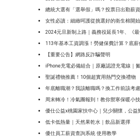
總統大選有「選舉假」嗎？投票日出勤薪
女性必讀：細緻呵護從挑選好的衛生棉開
2024元旦新制上路｜義務役延長1年、《
113年基本工資調漲！勞健保費計算？底
【重要公告】網路反詐騙聲明
iPhone充電必備組合｜原廠認證充電線｜氮
聖誕禮物推薦！10個超實用熱門交換禮物
年底離職潮？我該離職嗎？換工作前該考慮
周末轉冷！冷氣團報到！教你禦寒保暖小
優仕公益x桃園家扶中心｜兒少關懷，公益
低卡低熱量｜天然果乾水｜飲品新選擇
優仕員工薪資查詢系統 使用教學