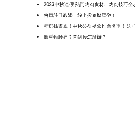
2023中秋連假 熱門烤肉食材、烤肉技巧全
會員註冊教學！線上投履歷應徵！
精選插畫風！中秋公益禮盒推薦名單！ 送
搬重物腰痛？閃到腰怎麼辦？
履歷怎麼寫？基礎速成懶人包
網購時代下的物流工作
新鮮人求職良機！集團高薪搶人才
優仕公益x觀音愛心家園｜關懷公益，回饋
優仕公益x台灣樂作創益協會｜取之社會，
優仕福利卡電子化！工作之餘更能享受優
物價漲翻天！升息之後全台三貸族利息增加
新冠疫情下「宅經濟」爆發，助您挺進『