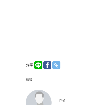
分享
標籤：
作者