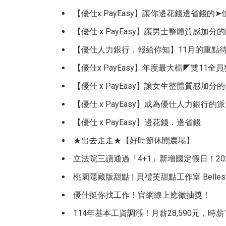
【優仕x PayEasy】讓你邊花錢邊省錢的
【優仕 x PayEasy】讓男士整體質感加
【優仕人力銀行．報給你知】11月的重點待
【優仕x PayEasy】年度最大檔◤雙11
【優仕 x PayEasy】讓女生整體質感加
【優仕 x PayEasy】成為優仕人力銀
【優仕 x PayEasy】邊花錢．邊省錢
★出去走走★【好時節休閒農場】
立法院三讀通過「4+1」新增國定假日！2
桃園隱藏版甜點 | 貝禮芙甜點工作室 Belles V
優仕挺你找工作！官網線上應徵抽獎！
114年基本工資調漲！月薪28,590元，時