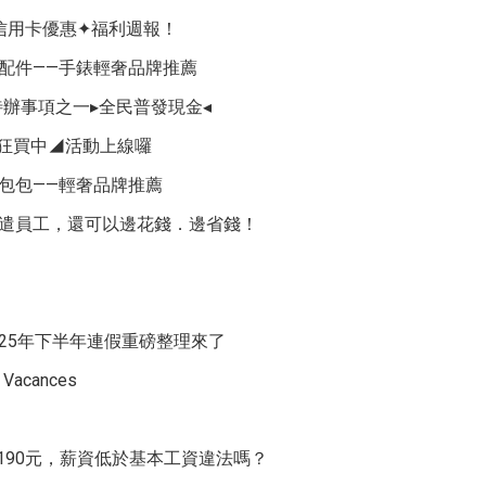
➤信用卡優惠✦福利週報！
分的配件——手錶輕奢品牌推薦
辦事項之一▸全民普發現金◂
全員狂買中◢活動上線囉
分的包包——輕奢品牌推薦
行的派遣員工，還可以邊花錢．邊省錢！
025年下半年連假重磅整理來了
acances
薪190元，薪資低於基本工資違法嗎？