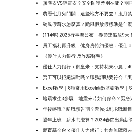
無塵衣VS靜電衣？安全防護差別在哪？別
農曆七月鬼門開，這些地方不要去！鬼月
颱風假薪水怎麼算？颱風假放假標準是什麼
(114年) 2025行事曆公布！春節連假放9
員工福利再升級，健身房特約優惠：優仕 × 
《優仕人力銀行 反詐騙聲明》
優仕人力銀行 x 御皇米：支持花東小農，4
勞工可以拒絕調動嗎？職務調動要符合「調
Excel教學｜8種常用Excel函數基礎教學｜S
地震求生3步驟：地震來時如何保命？緊急
年後轉職？離職預告期？帶你找到求職新
過年上班，薪水怎麼算？2024春節出勤薪
愛盲基金會 x 優仕人力銀行：共創無障礙