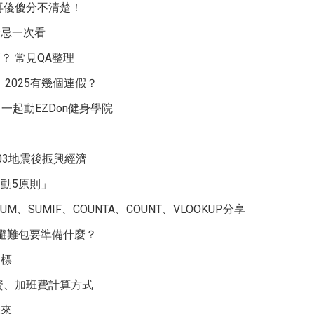
再傻傻分不清楚！
禁忌一次看
？ 常見QA整理
天！2025有幾個連假？
一起動EZDon健身學院
03地震後振興經濟
動5原則」
UM、SUMIF、COUNTA、COUNT、VLOOKUP分享
避難包要準備什麼？
目標
資、加班費計算方式
未來