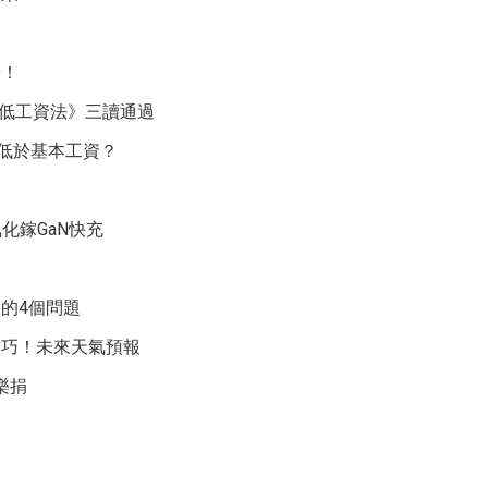
資
始！
最低工資法》三讀通過
薪低於基本工資？
化鎵GaN快充
的4個問題
技巧！未來天氣預報
樂捐