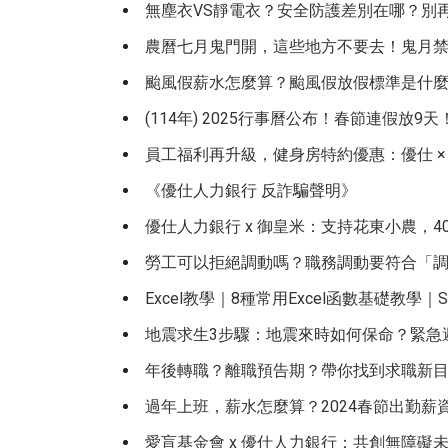
無塵衣VS靜電衣？安全防護差別在哪？別
農曆七月鬼門開，這些地方不要去！鬼月
颱風假薪水怎麼算？颱風假放假標準是什麼
(114年) 2025行事曆公布！春節連假放9
員工福利再升級，健身房特約優惠：優仕 × 
《優仕人力銀行 反詐騙聲明》
優仕人力銀行 x 御皇米：支持花東小農，4
勞工可以拒絕調動嗎？職務調動要符合「調
Excel教學｜8種常用Excel函數基礎教學｜S
地震求生3步驟：地震來時如何保命？緊急
年後轉職？離職預告期？帶你找到求職新
過年上班，薪水怎麼算？2024春節出勤薪
愛盲基金會 x 優仕人力銀行：共創無障礙