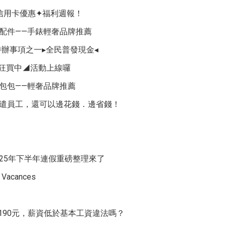
➤信用卡優惠✦福利週報！
分的配件——手錶輕奢品牌推薦
辦事項之一▸全民普發現金◂
全員狂買中◢活動上線囉
分的包包——輕奢品牌推薦
行的派遣員工，還可以邊花錢．邊省錢！
025年下半年連假重磅整理來了
acances
薪190元，薪資低於基本工資違法嗎？