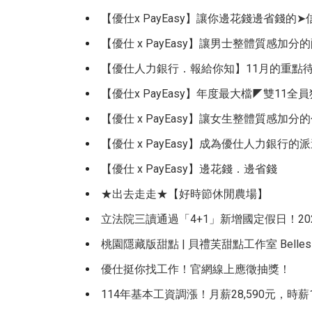
【優仕x PayEasy】讓你邊花錢邊省錢的
【優仕 x PayEasy】讓男士整體質感加
【優仕人力銀行．報給你知】11月的重點待
【優仕x PayEasy】年度最大檔◤雙11
【優仕 x PayEasy】讓女生整體質感加
【優仕 x PayEasy】成為優仕人力銀
【優仕 x PayEasy】邊花錢．邊省錢
★出去走走★【好時節休閒農場】
立法院三讀通過「4+1」新增國定假日！2
桃園隱藏版甜點 | 貝禮芙甜點工作室 Belles V
優仕挺你找工作！官網線上應徵抽獎！
114年基本工資調漲！月薪28,590元，時