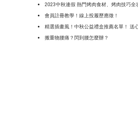
2023中秋連假 熱門烤肉食材、烤肉技巧全
會員註冊教學！線上投履歷應徵！
精選插畫風！中秋公益禮盒推薦名單！ 送
搬重物腰痛？閃到腰怎麼辦？
履歷怎麼寫？基礎速成懶人包
網購時代下的物流工作
新鮮人求職良機！集團高薪搶人才
優仕公益x觀音愛心家園｜關懷公益，回饋
優仕公益x台灣樂作創益協會｜取之社會，
優仕福利卡電子化！工作之餘更能享受優
物價漲翻天！升息之後全台三貸族利息增加
新冠疫情下「宅經濟」爆發，助您挺進『