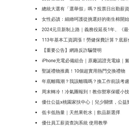
總統大選有「選舉假」嗎？投票日出勤薪
女性必讀：細緻呵護從挑選好的衛生棉開
2024元旦新制上路｜義務役延長1年、《
113年基本工資調漲！勞健保費計算？底
【重要公告】網路反詐騙聲明
iPhone充電必備組合｜原廠認證充電線｜氮
聖誕禮物推薦！10個超實用熱門交換禮物
年底離職潮？我該離職嗎？換工作前該考慮
周末轉冷！冷氣團報到！教你禦寒保暖小
優仕公益x桃園家扶中心｜兒少關懷，公益
低卡低熱量｜天然果乾水｜飲品新選擇
優仕員工薪資查詢系統 使用教學