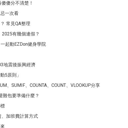
再傻傻分不清楚！
禁忌一次看
？ 常見QA整理
天！2025有幾個連假？
一起動EZDon健身學院
03地震後振興經濟
動5原則」
UM、SUMIF、COUNTA、COUNT、VLOOKUP分享
避難包要準備什麼？
目標
資、加班費計算方式
未來