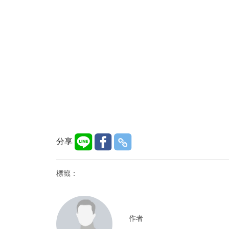
分享
標籤：
作者