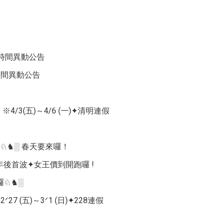
業時間異動公告
時間異動公告
3(五)～4/6 (一)✦清明連假
♘♞░ 春天要來囉！
➤年後首波✦女王價到開跑囉 !
囉♘♞░
(五)～3ᐟ1 (日)✦228連假